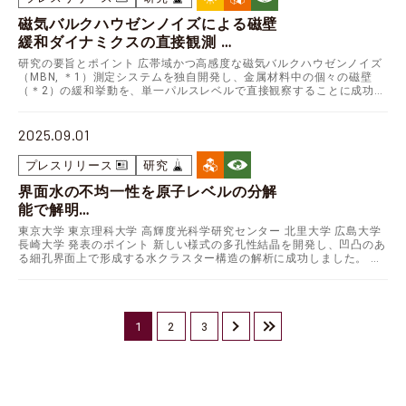
磁気バルクハウゼンノイズによる磁壁
緩和ダイナミクスの直接観測
～次世代の低損失磁性材料の設計指針
研究の要旨とポイント 広帯域かつ高感度な磁気バルクハウゼンノイズ
となる有用な知見～
（MBN, ＊1）測定システムを独自開発し、金属材料中の個々の磁壁
（＊2）の緩和挙動を、単一パルスレベルで直接観察することに成功し
ました。 MBNパルスの減衰過程に着目した統計…
2025.09.01
プレスリリース
研究
界面水の不均一性を原子レベルの分解
能で解明
――高い構造情報量をもつ多孔性結晶を
東京大学 東京理科大学 高輝度光科学研究センター 北里大学 広島大学
構造解析技術に応用――
長崎大学 発表のポイント 新しい様式の多孔性結晶を開発し、凹凸のあ
る細孔界面上で形成する水クラスター構造の解析に成功しました。 温
度可変結晶構造解析、分子動力学シミュレー…
1
2
3
›
»
次へ
最後