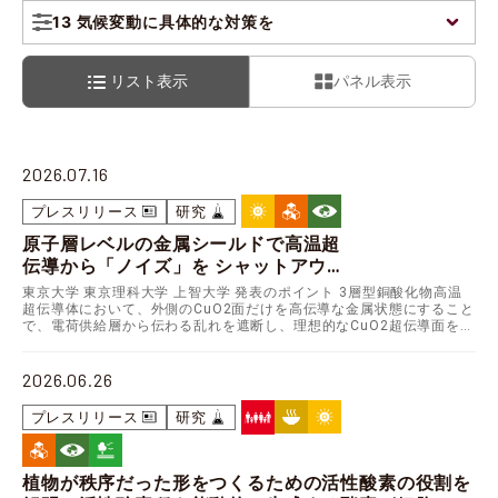
13 気候変動に具体的な対策を
リスト表示
パネル表示
2026.07.16
プレスリリース
研究
原子層レベルの金属シールドで高温超
伝導から「ノイズ」を シャットアウト
― 理想的な高温超伝導層を実現 ―
東京大学 東京理科大学 上智大学 発表のポイント 3層型銅酸化物高温
超伝導体において、外側のCuO2面だけを高伝導な金属状態にすること
で、電荷供給層から伝わる乱れを遮断し、理想的なCuO2超伝導面を実
現しました。 超伝導ケーブルにおける金属…
2026.06.26
プレスリリース
研究
植物が秩序だった形をつくるための活性酸素の役割を