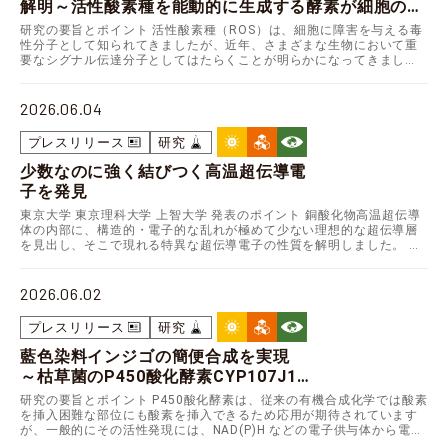
解明
～活性酸素種を能動的に生成する酵素が細胞の分
裂･分化を協調的に制御する～
研究の要旨とポイント 活性酸素種（ROS）は、細胞に障害を与える毒
性分子として知られてきましたが、近年、さまざまな生物において重
要なシグナル伝達分子としてはたらくことが明らかになってきまし
た。一方で、植物の基本的な発生・形態形成におけるRO…
2026.06.04
プレスリリース
研究
少数なのに強く結びつく高温超伝導電
子を発見
東京大学 東京理科大学 上智大学 発表のポイント 銅酸化物高温超伝導
体の内部に、構造的・電子的な乱れが極めて少ない理想的な超伝導層
を見出し、そこで現れる特異な超伝導電子の性質を解明しました。 希
薄なキャリアが、反強磁性秩序を背景として互いに…
2026.06.02
プレスリリース
研究
藍色染料インジゴの簡便合成を実現
～枯草菌のP450酸化酵素CYP107J1を
過酸化水素駆動型に改変～
研究の要旨とポイント P450酸化酵素は、従来の有機合成化学では酸素
を挿入困難な部位にも酸素を挿入できるため応用が期待されています
が、一般的にその活性発現には、NAD(P)H などの電子供与体から電子
伝達系と呼ばれる一連のタンパク質を介した…