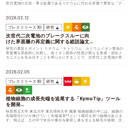
世代電池の主役：希少金属であるリチウムに代わる安価で豊富な「ナ
で、ハードカーボンの謎を特定 —
トリウム」を用いた電池の性能向上が…
2026.02.12
プレスリリース
研究
次世代二次電池のブレークスルーに向
けた界面層の再定義に関する総説論文
を発表
研究の要旨とポイント リチウム・ナトリウム・カリウムイオン電池の
界面層を系統的に比較し、各イオン固有の性質が異なる形成・劣化メ
～界面層理解における見過ごされてきた核心
カニズムを生み出すことを明らかにすることで、次世代二次電池の界
と、設計の巧拙が電池特性に与える重大な影
面層設計においてリチウムイオン電池で確立された知見の…
響～
2026.02.05
プレスリリース
研究
植物細胞の成長先端を追尾する「KymoTip」ツール
を開発
～座標標準化による画像ブレ補正を基盤とした細胞内シグナ
秋田県立大学 東北大学 東京理科大学 概要 植物細胞の中には、細胞の
先端部分だけが伸びていく先端成長*1という様式を持つ細胞がありま
ルの精密な定量化に成功～
す。例えば、土の中で水分や養分を吸収し体を支える根毛や仮根、次
世代の命の始まりである受精卵、受精の際に伸びる…