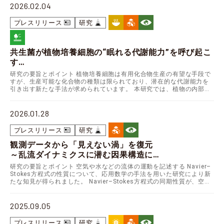
2026.02.04
プレスリリース
研究
共生菌が植物培養細胞の“眠れる代謝能力”を呼び起こ
す
～共培養による有用化合物の効率的生産技術の開発～
研究の要旨とポイント 植物培養細胞は有用化合物生産の有望な手段で
すが、生産可能な化合物の種類は限られており、潜在的な代謝能力を
引き出す新たな手法が求められています。 本研究では、植物の内部で
生息する共生細菌（植物内生細菌）と共培養することで…
2026.01.28
プレスリリース
研究
観測データから「見えない渦」を復元
～乱流ダイナミクスに潜む因果構造に
関する新知見～
研究の要旨とポイント 空気や水などの流体の運動を記述する Navier–
Stokes方程式の性質について、応用数学の手法を用いた研究により新
たな知見が得られました。 Navier–Stokes方程式の同期性質が、空間
次元（2次元／3次元）に…
2025.09.05
プレスリリース
研究