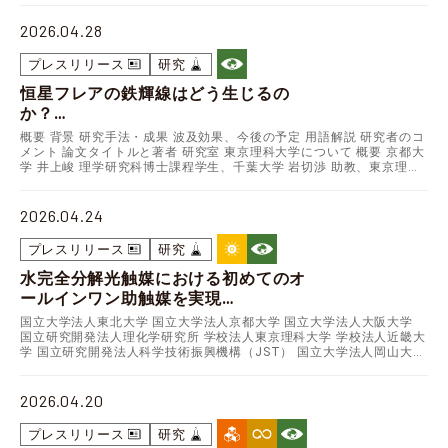
2026.04.28
プレスリリース
研究
恒星フレアの鉄輝線はどう生じるの
か？
―X線と紫外線の同時観測で起源を特定
概要 背景 研究手法・成果 波及効果、今後の予定 用語解説 研究者のコ
―
メント 論文タイトルと著者 研究室 東京理科大学について 概要 京都大
学 井上峻 理学研究科博士課程学生、千葉大学 岩切渉 助教、東京理科
大学 木村智樹 准教授、京都大学…
2026.04.24
プレスリリース
研究
水完全分解光触媒における初めてのオ
ールインワン助触媒を実現
―サステイナブルな水素社会の実現に向
国立大学法人東北大学 国立大学法人京都大学 国立大学法人大阪大学
けて―
国立研究開発法人理化学研究所 学校法人東京理科大学 学校法人近畿大
学 国立研究開発法人科学技術振興機構（JST） 国立大学法人岡山大学
発表のポイント 脱炭素社会の実現を目指…
2026.04.20
プレスリリース
研究