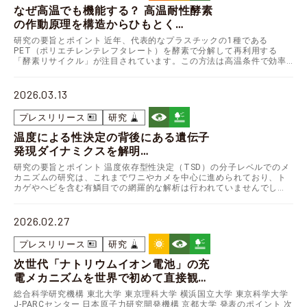
なぜ高温でも機能する？ 高温耐性酵素
の作動原理を構造からひもとく
～プラスチックリサイクル技術への応
研究の要旨とポイント 近年、代表的なプラスチックの1種である
用に期待～
PET（ポリエチレンテレフタレート）を酵素で分解して再利用する
「酵素リサイクル」が注目されています。この方法は高温条件で効率
的に進行しますが、一般的な酵素は高温に弱いという課題があ…
2026.03.13
プレスリリース
研究
温度による性決定の背後にある遺伝子
発現ダイナミクスを解明
～爬虫類有鱗目を対象とした世界初の網羅的
研究の要旨とポイント 温度依存型性決定（TSD）の分子レベルでのメ
カニズムの研究は、これまでワニやカメを中心に進められており、ト
解析、性決定メカニズム解明に一歩前進～
カゲやヘビを含む有鱗目での網羅的な解析は行われていませんでし
た。 今回、有鱗目のヒョウモントカゲモドキを用いて、…
2026.02.27
プレスリリース
研究
次世代「ナトリウムイオン電池」の充
電メカニズムを世界で初めて直接観
測！
総合科学研究機構 東北大学 東京理科大学 横浜国立大学 東京科学大学
J-PARCセンター 日本原子力研究開発機構 京都大学 発表のポイント 次
— 中性子散乱を用いたマルチスケール観測