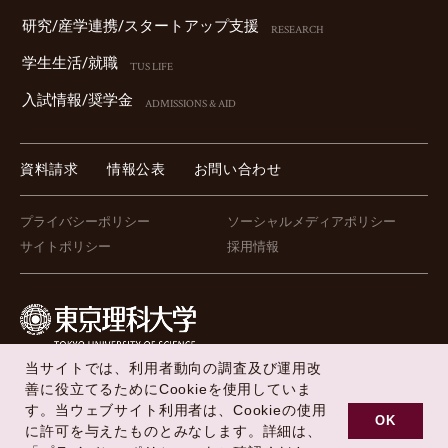
研究/産学連携/スタートアップ⽀援
RESEARCH
学⽣⽣活/就職
TUS LIFE
⼊試情報/奨学⾦
ADMISSIONS & AID
資料請求
情報公表
お問い合わせ
プライバシーポリシー
ソーシャルメディアポリシー
サイトポリシー
採用情報
当サイトでは、利用者動向の調査及び運用改
FOLLOW US !
善に役立てるためにCookieを使用していま
す。当ウェブサイト利用者は、Cookieの使用
OK
に許可を与えたものとみなします。詳細は、