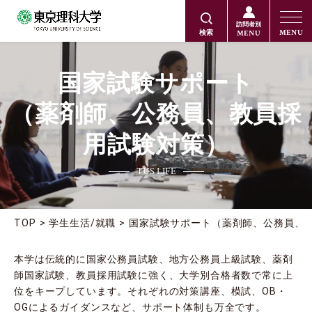
訪問者別
MENU
MENU
検索
国家試験サポート
（薬剤師、公務員、教員採
用試験対策）
TUS LIFE
TOP
学生生活/就職
国家試験サポート（薬剤師、公務員、
本学は伝統的に国家公務員試験、地方公務員上級試験、薬剤
師国家試験、教員採用試験に強く、大学別合格者数で常に上
位をキープしています。それぞれの対策講座、模試、OB・
OGによるガイダンスなど、サポート体制も万全です。