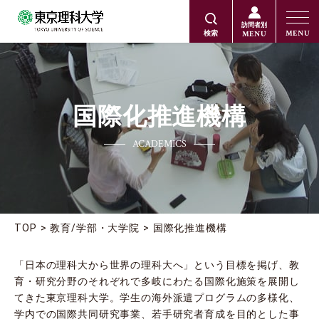
訪問者別
MENU
MENU
検索
国際化推進機構
ACADEMICS
TOP
教育/学部・大学院
国際化推進機構
「日本の理科大から世界の理科大へ」という目標を掲げ、教
育・研究分野のそれぞれで多岐にわたる国際化施策を展開し
てきた東京理科大学。学生の海外派遣プログラムの多様化、
学内での国際共同研究事業、若手研究者育成を目的とした事