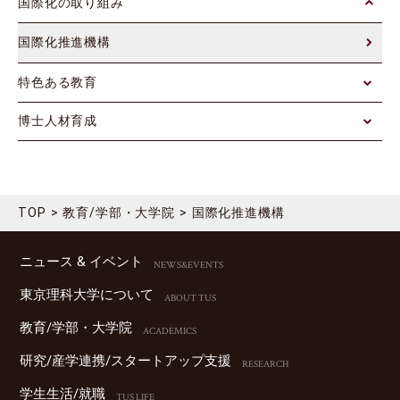
国際化の取り組み
国際化推進機構
特色ある教育
博士人材育成
TOP
教育/学部・大学院
国際化推進機構
ニュース & イベント
NEWS&EVENTS
東京理科⼤学について
ABOUT TUS
教育/学部・⼤学院
ACADEMICS
研究/産学連携/スタートアップ⽀援
RESEARCH
学⽣⽣活/就職
TUS LIFE