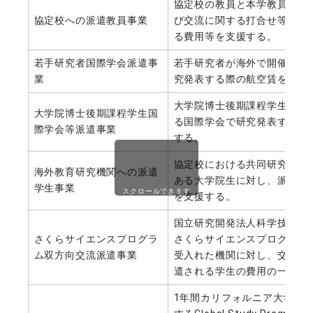
協定校の教員と本学教員の共
協定校への派遣教員事業
び交流に関する打合せ等の際
る費用等を支援する。
若手研究者国際学会派遣事
若手研究者が海外で開催され
業
究発表する際の航空賃を支援
大学院博士後期課程学生が、
大学院博士後期課程学生国
る国際学会で研究発表する際
際学会等派遣事業
する。
協定校における共同研究等に
海外教育研究機関への派遣
ある大学院生に対し、派遣に
学生事業
スクロールできます
を支援する。
国立研究開発法人科学技術振興
さくらサイエンスプログラ
さくらサイエンスプログラム
ム双方向交流派遣事業
受入れた機関に対し、交流を
遣される学生の費用の一部を
1年間カリフォルニア大学デ