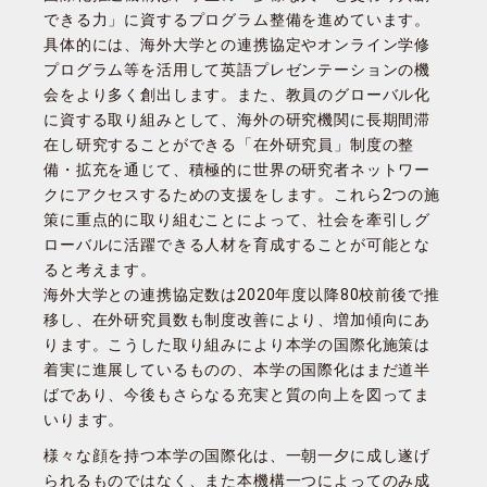
できる力」に資するプログラム整備を進めています。
具体的には、海外大学との連携協定やオンライン学修
プログラム等を活用して英語プレゼンテーションの機
会をより多く創出します。また、教員のグローバル化
に資する取り組みとして、海外の研究機関に長期間滞
在し研究することができる「在外研究員」制度の整
備・拡充を通じて、積極的に世界の研究者ネットワー
クにアクセスするための支援をします。これら2つの施
策に重点的に取り組むことによって、社会を牽引しグ
ローバルに活躍できる人材を育成することが可能とな
ると考えます。
海外大学との連携協定数は2020年度以降80校前後で推
移し、在外研究員数も制度改善により、増加傾向にあ
ります。こうした取り組みにより本学の国際化施策は
着実に進展しているものの、本学の国際化はまだ道半
ばであり、今後もさらなる充実と質の向上を図ってま
いります。
様々な顔を持つ本学の国際化は、一朝一夕に成し遂げ
られるものではなく、また本機構一つによってのみ成