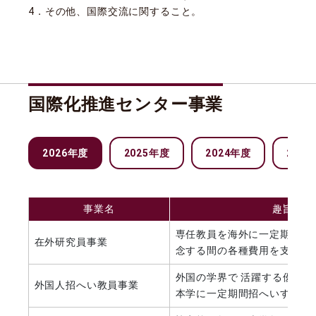
4．その他、国際交流に関すること。
国際化推進センター事業
2026年度
2025年度
2024年度
202
事業名
趣旨
専任教員を海外に一定期間派
在外研究員事業
念する間の各種費用を支援す
外国の学界で 活躍する優れ
外国人招へい教員事業
本学に一定期間招へいする費