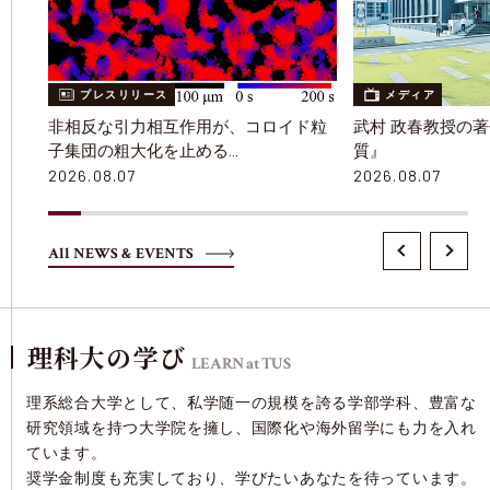
プレスリリース
メディア
非相反な引力相互作用が、コロイド粒
武村 政春教授の
子集団の粗大化を止める
質』
～大小の微粒子が引力の下で分裂と再
2026.08.07
2026.08.07
編成を続けるアクティブクラスターを
形成～
All NEWS & EVENTS
理科⼤の学び
LEARN at TUS
理系総合⼤学として、私学随⼀の規模を誇る学部学科、豊富な
研究領域を持つ⼤学院を擁し、国際化や海外留学にも⼒を⼊れ
ています。
奨学⾦制度も充実しており、学びたいあなたを待っています。