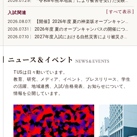
「令和8年熊本地震」により被害を受けた受験生の
入試関連
【開催】2026年度 夏の神楽坂オープンキャンパス
2026年度 夏のオープンキャンパスの開催について
2027年度入試における自然災害により被災された
2028年度入試以降の先進工学部マテリアル創成工
2027年度B方式・S方式入学試験における「特例措
ニュース＆イベント
2027年度以降の総合型選抜および帰国生入学者選
NEWS & EVENTS
「受験生応援サイト」をリニューアル
TUSは日々動いています。
2025年夏のオープンキャンパスの動画配信につい
教育、研究、メディア、イベント、プレスリリース、学生
2025年度 夏のオープンキャンパス全日程終了と動
の活躍、地域連携、入試/合格発表、お知らせ
について、
東京理科大学入学試験におけるTOEIC Listening 
情報を公開しています。
2026年度入学者 高等教育の修学支援新制度にお
2026 年度 B 方式・S 方式入学試験における「特
2026年度以降の学部一般選抜の変更について（予