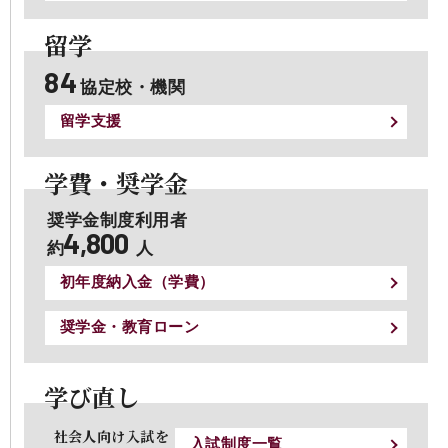
留学
84
協定校・機関
留学⽀援
学費・奨学金
奨学金制度利用者
4,800
約
人
初年度納入金（学費）
奨学金・教育ローン
学び直し
社会人向け入試を
入試制度一覧