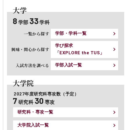
大学
8
33
学部
学科
⼀覧から探す
学部・学科⼀覧
学び探求
興味・関⼼から探す
「EXPLORE the TUS」
⼊試⽅法を調べる
学部⼊試⼀覧
大学院
2027年度研究科専攻数（予定）
7
30
研究科
専攻
研究科・専攻⼀覧
⼤学院⼊試⼀覧