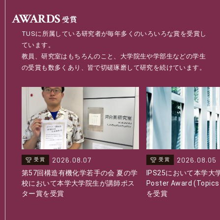
A
W
ARDS
受賞
TUSに所属している研究者が毎年多くのいろいろな賞を受賞し
ています。
教員、研究室はもちろんのこと、大学院生や学部生などの学生
の受賞も数多くあり、皆で切磋琢磨して研究を続けています。
2026.08.07
2026.08.05
受賞
受賞
第57回構造有機化学若手の会 夏の学
IPS25において本学大
校において本学大学院生が講師ポス
Poster Award (Topics 
ター賞を受賞
を受賞