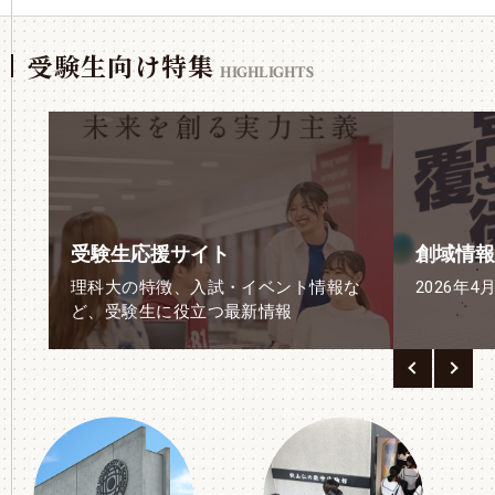
受験生向け特集
HIGHLIGHTS
受験生応援サイト
創域情報
理科大の特徴、入試・イベント情報な
2026年4
ど、受験生に役立つ最新情報