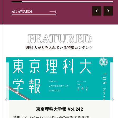
All AWARDS
理科⼤が⼒を⼊れている特集コンテンツ
東京理科大学報 Vol.242
特集「イノベーションのための横断する学び」