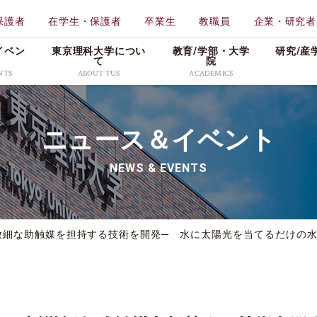
保護者
在学生・保護者
卒業生
教職員
企業・研究者
イベン
東京理科大学につい
教育/学部・⼤学
研究/産
て
院
NTS
ABOUT TUS
ACADEMICS
学校法人東京理科大学
教育
東京理科大学
ニュース＆イベント
一部
工学部
理学
特色ある取り組み
メディア
広報資料
創域理工学部
薬学
NEWS & EVENTS
情報公表・データ
プレスリリース
理窓会・こうよう会
持会
学部
先進工学部
先進
社会活動
学生の活躍
採用情報
理学部第二部
生命
キャンパス・付属施設紹
入試／合格発表
微細な助触媒を担持する技術を開発─ 水に太陽光を当てるだけの水
介
東京理科大学公式グ
科
教養教育研究院
販売