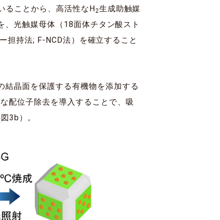
いることから、高活性なH
生成助触媒
2
を、光触媒母体（18面体チタン酸スト
持法; F-NCD法）を確立すること
の結晶面を保護する有機物を添加する
的な配位子除去を導入することで、吸
図3b）。