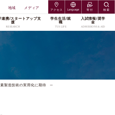
地域
メディア
アクセス
Language
寄付
検索
学連携/スタートアップ⽀
学⽣⽣活/就
⼊試情報/奨学
交通アクセス
Japanese
援
職
⾦
RESEARCH
TUS LIFE
ADMISSIONS & AID
神楽坂キャンパス
English
研究組織
キャンパスライフサポー
入試制度
研究者情報
各種手続／窓口
大学院入試
野田キャンパス
ト
研究科
工学研究科
プレスリリース
入学者募集要項
社会連携/産学連携
奨学金
編入学・専攻科入試
葛飾キャンパス
就職・キャリア
受験生・保護者
在学生・保護者
研究科
創域理工学研究科
・維
スタートアップ支援
出願案内
研究活動
キャンパス紹介
学び直し
長万部キャンパス
TUSオープンバッジ
卒業生
教職員
工学研究科
経営学研究科
研究紹介カタログ
進学イベント
本学の研究支援
学費・奨学金
（Research Catalog）
留学サポート(海外留学支
科学研究科
企業・研究者
地域
過去の入試データ
資料請求
素製造技術の実用化に期待 ─
援／外国人留学生向け情
ッズ
報)
メディア
よくあるご質問(Q&A)
アクセス