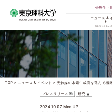
受験生・
ニュース & 
ト
NEWS & EVE
ALL
理学部第
研究
薬学部
イベント
創域情報
受賞
経営学部
地域連携
TOP
ニュース & イベント
光触媒の水素生成面を選んで極
理学専攻
お知らせ
プレスリリース
研究
2024.10.07 Mon UP