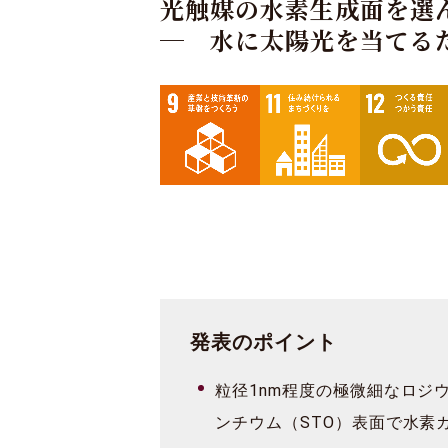
光触媒の水素生成面を選
─ 水に太陽光を当てる
発表のポイント
粒径1nm程度の極微細なロジウ
ンチウム（STO）表面で水素