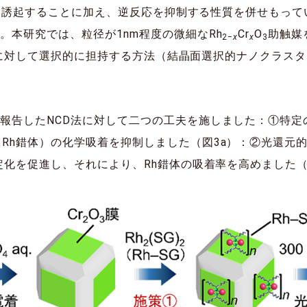
を誘起することに加え、逆反応を抑制する性質を併せもって
。本研究では、粒径が1nm程度の微細なRh
Cr
O
助触媒
2‒
x
x
3
に対して選択的に担持する方法（結晶面選択的ナノクラスター担
報告したNCD法に対して二つの工夫を施しました：①特定
Rh錯体）の化学吸着を抑制しました（図3a）：②光還元
定化を促進し、それにより、Rh錯体の吸着率を高めました（