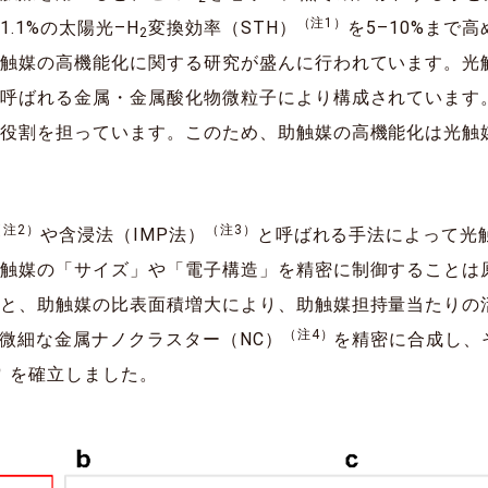
（注1）
.1%の太陽光–H
変換効率（STH）
を5–10%まで
2
光触媒の高機能化に関する研究が盛んに行われています。光
と呼ばれる金属・金属酸化物微粒子により構成されています
な役割を担っています。このため、助触媒の高機能化は光触
（注2）
（注3）
や含浸法（IMP法）
と呼ばれる手法によって光触
助触媒の「サイズ」や「電子構造」を精密に制御することは
ると、助触媒の比表面積増大により、助触媒担持量当たりの
（注4）
の微細な金属ナノクラスター（NC）
を精密に合成し、
）
を確立しました。