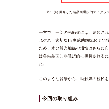
図1. (a) 開発した結晶面選択的ナノクラスタ
一方で、一部の光触媒には、励起さ
れぞれ、適切なH
生成助触媒および酸
2
ため、水分解光触媒の活性はさらに向
は各結晶面に非選択的に担持される
た。
このような背景から、助触媒の粒径
今回の取り組み