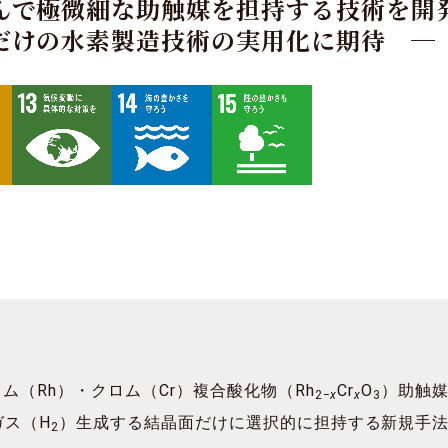
んで極微細な助触媒を担持する技術を開
だけの水素製造技術の実用化に期待 ─
ム（Rh）・クロム（Cr）複合酸化物（Rh
Cr
O
）助触
2‒
x
x
3
ガス（H
）生成する結晶面だけに選択的に担持する新規手
2