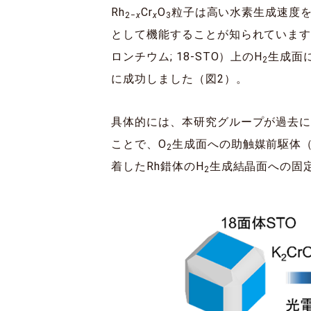
Rh
Cr
O
粒子は高い水素生成速度
2‒
x
x
3
として機能することが知られています
ロンチウム; 18-STO）上のH
生成面
2
に成功しました（図2）。
具体的には、本研究グループが過去に
ことで、O
生成面への助触媒前駆体（
2
着したRh錯体のH
生成結晶面への固
2