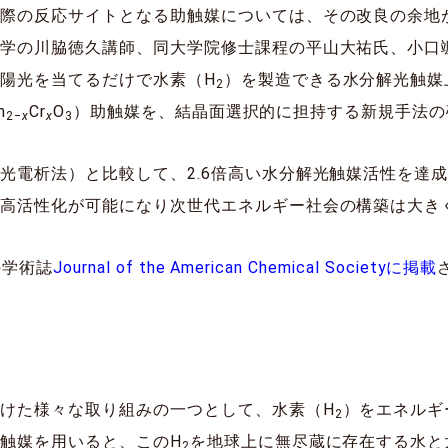
実際の反応サイトとなる助触媒については、その改良の余地
大学の川脇徳久講師、同大学院修士課程の平山大祐氏、小口
陽光を当てるだけで水素（H
）を製造できる水分解光触媒
2
h
Cr
O
）助触媒を、結晶面選択的に担持する新規手法の
2‒
x
x
3
光電析法）と比較して、2.6倍高い水分解光触媒活性を達
る高活性化が可能になり次世代エネルギー社会の構築は大き
の学術誌
Journal of the American Chemical Societyに掲載
けた様々な取り組みの一つとして、水素（H
）をエネルギ
2
触媒を用いると、このH
を地球上に無尽蔵に存在する水と
2