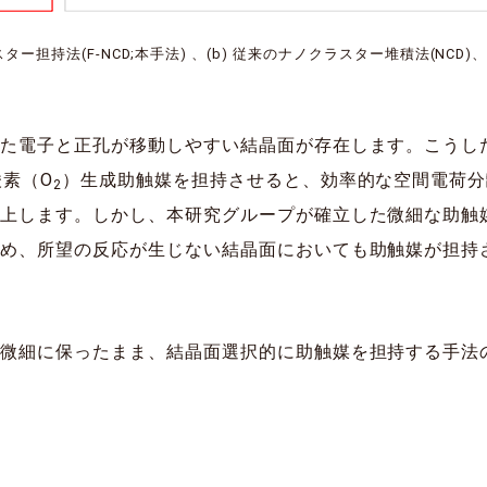
ー担持法(F-NCD;本手法) 、(b) 従来のナノクラスター堆積法(NCD)、 (c)
れた電子と正孔が移動しやすい結晶面が存在します。こうし
素（O
）生成助触媒を担持させると、効率的な空間電荷分
2
上します。しかし、本研究グループが確立した微細な助触媒
ため、所望の反応が生じない結晶面においても助触媒が担持
を微細に保ったまま、結晶面選択的に助触媒を担持する手法