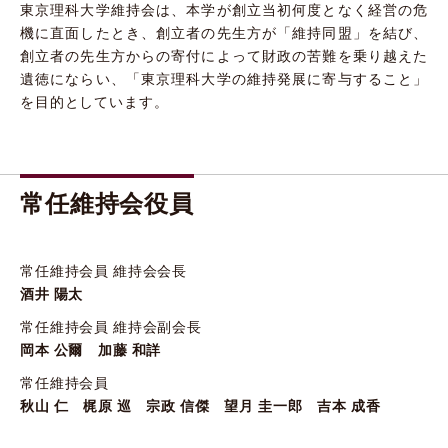
東京理科大学維持会は、本学が創立当初何度となく経営の危
機に直面したとき、創立者の先生方が「維持同盟」を結び、
創立者の先生方からの寄付によって財政の苦難を乗り越えた
遺徳にならい、「東京理科大学の維持発展に寄与すること」
を目的としています。
常任維持会役員
常任維持会員 維持会会長
酒井 陽太
常任維持会員 維持会副会長
岡本 公爾 加藤 和詳
常任維持会員
秋山 仁 梶原 巡 宗政 信傑 望月 圭一郎 吉本 成香