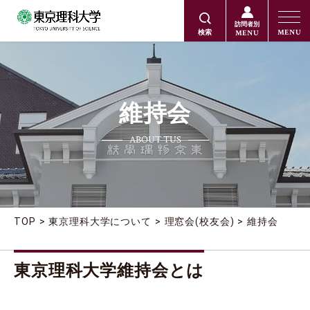
訪問者別
MENU
MENU
検索
維持会
ABOUT TUS
TOP
東京理科大学について
理窓会(校友会)
維持会
東京理科大学維持会とは