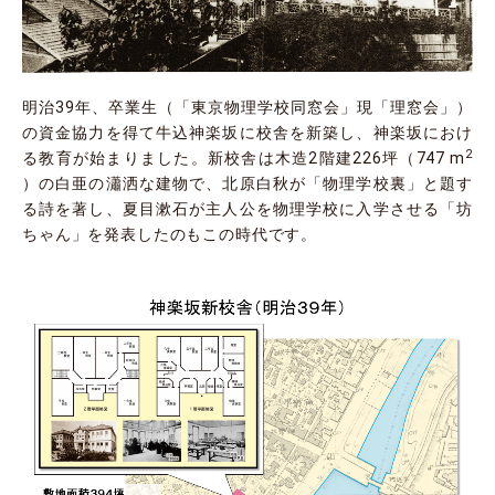
明治39年、卒業生（「東京物理学校同窓会」現「理窓会」）
の資金協力を得て牛込神楽坂に校舎を新築し、神楽坂におけ
2
る教育が始まりました。新校舎は木造2階建226坪（747
m
）の白亜の瀟洒な建物で、北原白秋が「物理学校裏」と題す
る詩を著し、夏目漱石が主人公を物理学校に入学させる「坊
ちゃん」を発表したのもこの時代です。