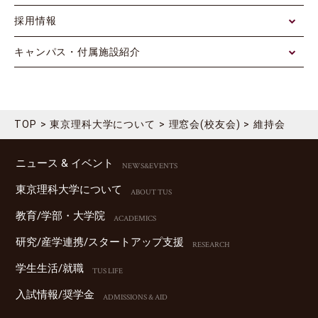
採用情報
キャンパス・付属施設紹介
TOP
東京理科大学について
理窓会(校友会)
維持会
ニュース & イベント
NEWS&EVENTS
東京理科⼤学について
ABOUT TUS
教育/学部・⼤学院
ACADEMICS
研究/産学連携/スタートアップ⽀援
RESEARCH
学⽣⽣活/就職
TUS LIFE
⼊試情報/奨学⾦
ADMISSIONS & AID