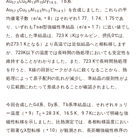
Au
Cu
Al
In
Dy
、Tb系:
57.5
5
13
10
14.5
Au
Cu
Al
In
Tb
）を合成しました。これらの平
57.5
5.5
10.5
12
14.5
均価電子数（e/a, ＊8）はそれぞれ1.77、1.74、1.75であ
り、いずれもTsai型強磁性準結晶（e/a ≈ 1.7）に近い値でし
た。合成した準結晶は、723 K（Kはケルビン、摂氏0℃は、
約273.1 Kとなる）より高温では近似結晶へと相転移します
が、723K以下の温度では長時間の熱処理においても安定性を
維持することがわかりました。また、723 Kで長時間熱処理
を行うと、X線の回折ピークがさらに鋭くなることから、熱
処理によって原子配列の乱れが減少し、準結晶の規則性がよ
り広範囲にわたって形成されることが確認されました。
今回合成したGd系、Dy系、Tb系準結晶は、それぞれキュリ
ー温度（＊9）
T
= 28.3 K、16.5 K、9.7 Kにおいて明確な強
C
磁性転移を示しました。比熱測定では、各相転移温度におい
て顕著なλ型転移（＊10）が観測され、長距離強磁性秩序の