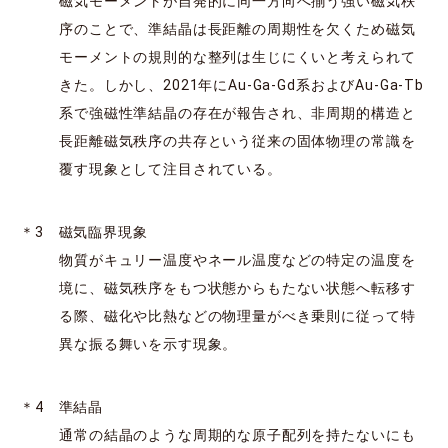
磁気モーメントが自発的に同一方向へ揃う強い磁気秩
序のことで、準結晶は長距離の周期性を欠くため磁気
モーメントの規則的な整列は生じにくいと考えられて
きた。しかし、2021年にAu-Ga-Gd系およびAu-Ga-Tb
系で強磁性準結晶の存在が報告され、非周期的構造と
長距離磁気秩序の共存という従来の固体物理の常識を
覆す現象として注目されている。
＊3 磁気臨界現象
物質がキュリー温度やネール温度などの特定の温度を
境に、磁気秩序をもつ状態からもたない状態へ転移す
る際、磁化や比熱などの物理量がべき乗則に従って特
異な振る舞いを示す現象。
＊4 準結晶
通常の結晶のような周期的な原子配列を持たないにも