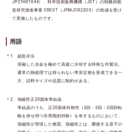
JP21H01044）、科学技術振興機構（JST）の戦略的創
造研究推進事業 CREST（JPMJCR22O3）の助成を受け
て実施したものです。
用語
＊1 超急冷法
溶融した合金を極めて高速に冷却する特殊な作製法。
通常の熱処理では得られない準安定相を形成できる一
方、試料サイズや品質に制約がある。
＊2 強磁性正20面体準結晶
準結晶のうち、正20面体対称性（5回・3回・2回回転
軸を併せ持つ非周期的対称）を有するものにおいて、
強磁性が実現した物質。強磁性とは、隣接する原子の