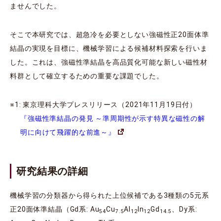
ませんでした。
そこで本研究では、超急冷を必要としない強磁性正20面体準
結晶の実現を目標に、機械学習による候補材料探索を行いま
した。これは、強磁性準結晶を高品質化可能な新しい磁性材
料群として確立するための重要な課題でした。
※1: 東京理科大学プレスリリース（2021年11月19日付）
『強磁性準結晶の発見 ～準周期性が示す特異な磁性の解
明に向けて飛躍的な前進～』
研究結果の詳細
機械学習の分類器から得られた上位候補である3種類の5元系
正20面体準結晶（Gd系: Au
Cu
Al
In
Gd
、Dy系:
54
7.5
12
12
14.5