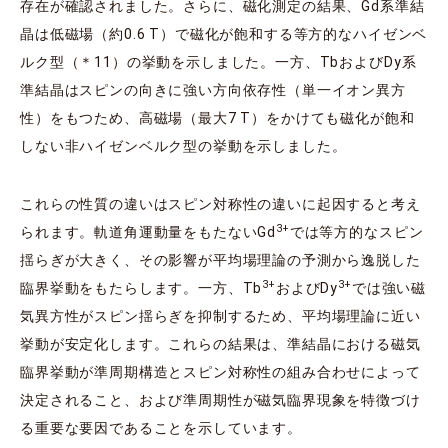
存在が確認されました。さらに、磁化測定の結果、Gd系準結
晶は低磁場（約0.6 T）で磁化が飽和する等方的なハイゼンベ
ルク型（＊11）の挙動を示しました。一方、TbおよびDy系
準結晶はスピンの向きに強い方向依存性（単一イオン異方
性）をもつため、高磁場（最大7 T）をかけても磁化が飽和
しない非ハイゼンベルク型の挙動を示しました。
これらの性質の違いはスピン対称性の違いに起因すると考え
3+
られます。軌道角運動量をもたないGd
では等方的なスピン
揺らぎが大きく、その影響が平均場理論の予測から逸脱した
3+
3+
臨界挙動をもたらします。一方、Tb
およびDy
では強い磁
気異方性がスピン揺らぎを抑制するため、平均場理論に近い
挙動が安定化します。これらの結果は、準結晶における磁気
臨界挙動が準周期構造とスピン対称性の組み合わせによって
決定されること、および準周期性が磁気臨界現象を特徴づけ
る重要な要因であることを示しています。