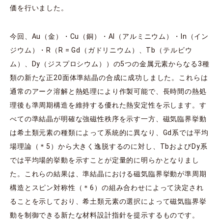
価を行いました。
今回、Au（金）・Cu（銅）・Al（アルミニウム）・In（イン
ジウム）・R（R = Gd（ガドリニウム）、Tb（テルビウ
ム）、Dy（ジスプロシウム））の5つの金属元素からなる3種
類の新たな正20面体準結晶の合成に成功しました。これらは
通常のアーク溶解と熱処理により作製可能で、長時間の熱処
理後も準周期構造を維持する優れた熱安定性を示します。す
べての準結晶が明確な強磁性秩序を示す一方、磁気臨界挙動
は希土類元素の種類によって系統的に異なり、Gd系では平均
場理論（＊5）から大きく逸脱するのに対し、TbおよびDy系
では平均場的挙動を示すことが定量的に明らかとなりまし
た。これらの結果は、準結晶における磁気臨界挙動が準周期
構造とスピン対称性（＊6）の組み合わせによって決定され
ることを示しており、希土類元素の選択によって磁気臨界挙
動を制御できる新たな材料設計指針を提示するものです。