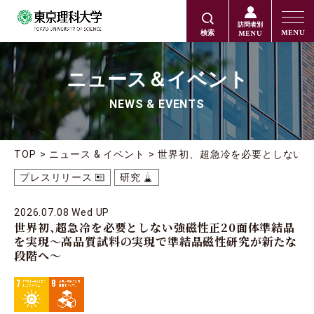
訪問者別
MENU
MENU
検索
ニュース＆イベント
NEWS & EVENTS
TOP
ニュース & イベント
世界初、超急冷を必要としない強
プレスリリース
研究
2026.07.08 Wed UP
世界初、超急冷を必要としない強磁性正20面体準結晶
を実現
～高品質試料の実現で準結晶磁性研究が新たな
段階へ～