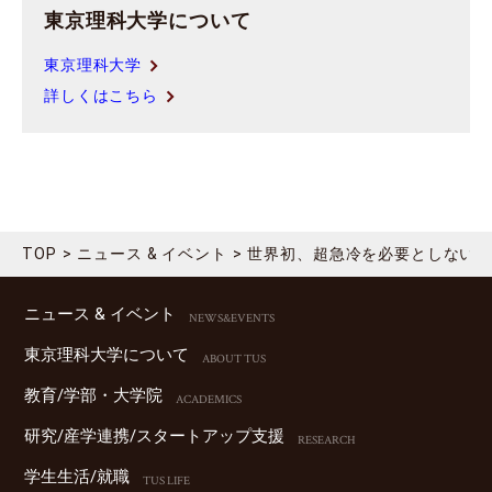
東京理科大学について
東京理科大学
詳しくはこちら
TOP
ニュース & イベント
世界初、超急冷を必要としない強
ニュース & イベント
NEWS&EVENTS
東京理科⼤学について
ABOUT TUS
教育/学部・⼤学院
ACADEMICS
研究/産学連携/スタートアップ⽀援
RESEARCH
学⽣⽣活/就職
TUS LIFE