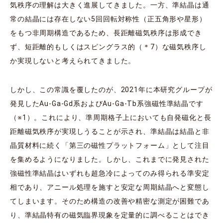
気秩序の理解は大きく進展してきました。一方、準結晶は通
常の結晶には存在しない5回回転対称性（正五角形や星形）
をもつ非周期構造であるため、長距離磁気秩序は形成でき
ず、短距離的もしくはスピングラス的（＊7）な磁気秩序し
か実現しないと考えられてきました。
しかし、この常識を覆したのが、2021年に本研究グループが
発見したAu-Ga-Gd系およびAu-Ga-Tb系強磁性準結晶です
（※1）。これにより、準周期格子上においても自発磁化と長
距離磁気秩序が実現しうることが示され、準結晶は結晶と非
晶質材料に続く「第三の磁性プラットフォーム」として注目
を集めるようになりました。しかし、これまでに発見された
強磁性準結晶はいずれも超急冷によってのみ得られる準安定
相であり、アニール処理を施すと安定な周期結晶へと変態し
てしまいます。そのため構造の改善や精密な測定が困難であ
り、準結晶特有の磁気臨界現象を定量的に調べることはでき