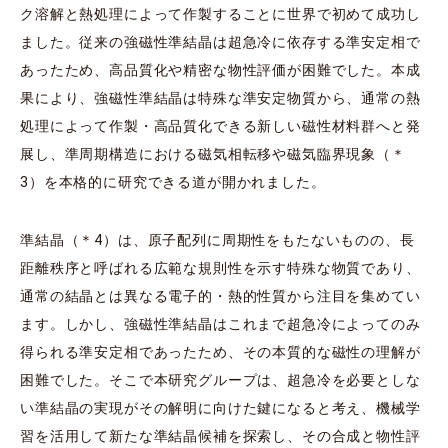
ク溶解と熱処理によって作製することに世界で初めて成功し
ました。従来の強磁性準結晶は超急冷に依存する準安定相で
あったため、高品質化や精密な物性評価が困難でした。本成
果により、強磁性準結晶は特殊な準安定物質から、通常の熱
処理によって作製・高品質化できる新しい磁性材料群へと発
展し、準周期構造における磁気相転移や磁気臨界現象（＊
3）を本格的に研究できる道が開かれました。
準結晶（＊4）は、原子配列に周期性をもたないものの、長
距離秩序と呼ばれる広範な規則性を示す特殊な物質であり、
通常の結晶とは異なる電子的・熱的性質から注目を集めてい
ます。しかし、強磁性準結晶はこれまで超急冷によってのみ
得られる準安定相であったため、その本質的な磁性の理解が
困難でした。そこで本研究グループは、超急冷を必要としな
い準結晶の実現がその解明に向けた鍵になると考え、機械学
習を活用して新たな準結晶候補を探索し、その合成と物性評