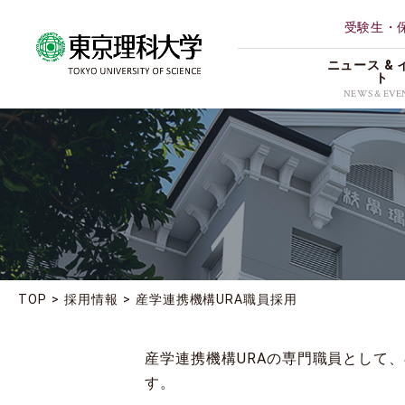
受験生・
ニュース & 
ト
NEWS & EVE
ALL
理学部第
研究
薬学部
イベント
創域情報
受賞
経営学部
地域連携
TOP
採用情報
産学連携機構URA職員採用
理学専攻
お知らせ
産学連携機構URAの専門職員として
す。