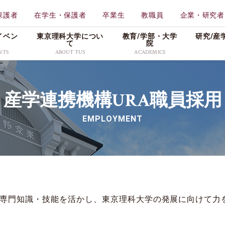
保護者
在学生・保護者
卒業生
教職員
企業・研究者
イベン
東京理科大学につい
教育/学部・⼤学
研究/産
て
院
NTS
ABOUT TUS
ACADEMICS
学校法人東京理科大学
教育
東京理科大学
産学連携機構URA職員採用
一部
工学部
理学
特色ある取り組み
メディア
広報資料
創域理工学部
薬学
EMPLOYMENT
情報公表・データ
プレスリリース
理窓会・こうよう会
持会
学部
先進工学部
先進
社会活動
学生の活躍
採用情報
理学部第二部
生命
キャンパス・付属施設紹
入試／合格発表
介
東京理科大学公式グ
科
教養教育研究院
販売
、専門知識・技能を活かし、東京理科大学の発展に向けて力