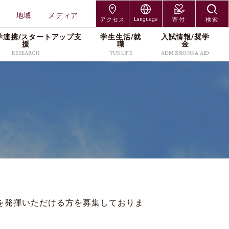
地域
メディア
アクセス
Language
寄付
検索
学連携/スタートアップ⽀
学⽣⽣活/就
⼊試情報/奨学
交通アクセス
Japanese
援
職
⾦
RESEARCH
TUS LIFE
ADMISSIONS & AID
神楽坂キャンパス
English
研究組織
キャンパスライフサポー
入試制度
研究者情報
各種手続／窓口
大学院入試
野田キャンパス
ト
研究科
工学研究科
プレスリリース
入学者募集要項
社会連携/産学連携
奨学金
編入学・専攻科入試
葛飾キャンパス
就職・キャリア
受験生・保護者
在学生・保護者
研究科
創域理工学研究科
・維
スタートアップ支援
出願案内
研究活動
キャンパス紹介
学び直し
北海道・長万部キャン
TUSオープンバッジ
卒業生
教職員
工学研究科
経営学研究科
研究紹介カタログ
進学イベント
本学の研究支援
学費・奨学金
パス
（Research Catalog）
留学サポート(海外留学支
科学研究科
企業・研究者
地域
過去の入試データ
資料請求
援／外国人留学生向け情
ッズ
報)
メディア
よくあるご質問(Q&A)
を発揮いただける方を募集しておりま
アクセス