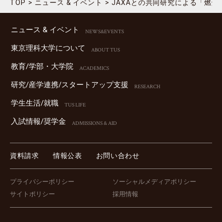
TOP
ニュース & イベント
JAXAとの共同研究による「燃
ニュース & イベント
NEWS&EVENTS
東京理科⼤学について
ABOUT TUS
教育/学部・⼤学院
ACADEMICS
研究/産学連携/スタートアップ⽀援
RESEARCH
学⽣⽣活/就職
TUS LIFE
⼊試情報/奨学⾦
ADMISSIONS & AID
資料請求
情報公表
お問い合わせ
プライバシーポリシー
ソーシャルメディアポリシー
サイトポリシー
採用情報