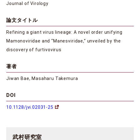
Journal of Virology
論文タイトル
Refining a giant virus lineage: A novel order unifying
Mamonoviridae and “Manesviridae,” unveiled by the
discovery of furtivovirus
著者
Jiwan Bae, Masaharu Takemura
DOI
10.1128/jvi.02031-25
武村研究室