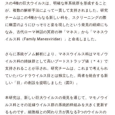
スの4種の巨大ウイルスは、明確な単系統群を形成すること
が、複数の解析手法によって一貫して支持されました。研究
チームはこの4種からなる新しい科を、スクリーニングの際
に幽霊のようにひっそりと姿を現したという発見の経緯にち
なみ、古代ローマ神話の冥府の神「マネス」から「マネスウ
イルス科（Family
Manesviridae
）」と命名しました。
さらに系統ゲノム解析により、マネスウイルス科はマモノウ
イルス科の姉妹群として高いブートストラップ値（＊４）で
支持されることが示され、研究チームは、これまで考えられ
ていたパンドラウイルス目とは独立した、両者を統合する新
しい「目」の創設を提唱しました（図3）。
本研究は、新しい巨大ウイルスの発見を通じて、マモノウイ
ルス科とその近縁ウイルス群の系統的枠組みを大きく更新す
るものです。細胞核との関わり方が異なる3つのウイルスの