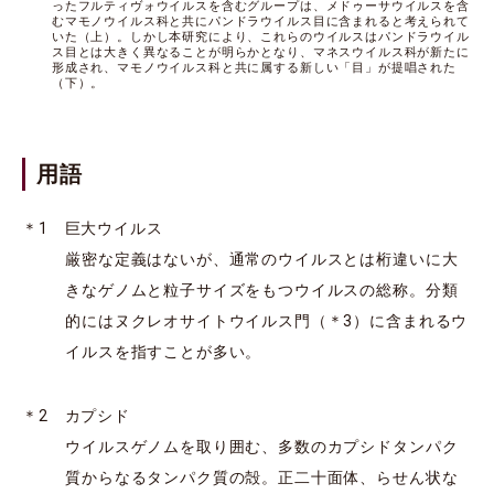
ったフルティヴォウイルスを含むグループは、メドゥーサウイルスを含
むマモノウイルス科と共にパンドラウイルス目に含まれると考えられて
いた（上）。しかし本研究により、これらのウイルスはパンドラウイル
ス目とは大きく異なることが明らかとなり、マネスウイルス科が新たに
形成され、マモノウイルス科と共に属する新しい「目」が提唱された
（下）。
用語
＊1 巨大ウイルス
厳密な定義はないが、通常のウイルスとは桁違いに大
きなゲノムと粒子サイズをもつウイルスの総称。分類
的にはヌクレオサイトウイルス門（＊3）に含まれるウ
イルスを指すことが多い。
＊2 カプシド
ウイルスゲノムを取り囲む、多数のカプシドタンパク
質からなるタンパク質の殻。正二十面体、らせん状な