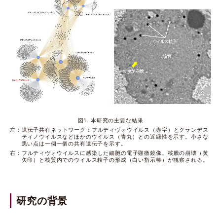
図1. 本研究の主要な結果
左：遺伝子共有ネットワーク：フルティヴォウイルス（赤字）とクランデス
ティノウイルスなどほかのウイルス（青丸）との近縁性を示す。小さな
黒い点は一個一個の共有遺伝子を示す。
右：フルティヴォウイルスに感染した細胞の電子顕微鏡像。核膜の崩壊（黄
矢印）と核質内でのウイルス粒子の形成（白い指示棒）が観察される。
研究の背景