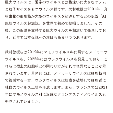
巨大ウイルスは、通常のウイルスとは桁違いに大きなゲノム
と粒子サイズをもつウイルス群です。武村教授は2001年、真
核生物の細胞核が大型のウイルスを起源とするとの仮説『細
胞核ウイルス起源説』を世界で初めて提唱しました。その
後、この仮説を支持する巨大ウイルスを相次いで発見してお
り、近年では本仮説への注目も高まりつつあります。
武村教授らは2019年にマモノウイルス科に属するメドゥーサ
ウイルスを、2025年にはウシクウイルスを発見しており、こ
れらは宿主の細胞核との関わり方がそれぞれ異なることが示
されています。具体的には、メドゥーサウイルスは細胞核内
で複製する一方、ウシクウイルスは核膜を破壊して細胞質に
独自のウイルス工場を形成します。また、フランスでは2021
年にマモノウイルス科に近縁なクランデスティノウイルスも
発見されていました。