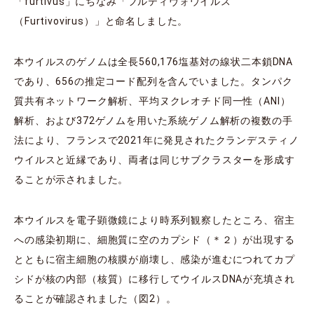
「furtivus」にちなみ「フルティヴォウイルス
（Furtivovirus）」と命名しました。
本ウイルスのゲノムは全長560,176塩基対の線状二本鎖DNA
であり、656の推定コード配列を含んでいました。タンパク
質共有ネットワーク解析、平均ヌクレオチド同一性（ANI）
解析、および372ゲノムを用いた系統ゲノム解析の複数の手
法により、フランスで2021年に発見されたクランデスティノ
ウイルスと近縁であり、両者は同じサブクラスターを形成す
ることが示されました。
本ウイルスを電子顕微鏡により時系列観察したところ、宿主
への感染初期に、細胞質に空のカプシド（＊２）が出現する
とともに宿主細胞の核膜が崩壊し、感染が進むにつれてカプ
シドが核の内部（核質）に移行してウイルスDNAが充填され
ることが確認されました（図2）。