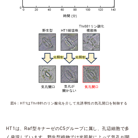
図6：HT1はThr881のリン酸化を介して光誘導性の気孔開口を制御する
HT1は、Raf型キナーゼのC5グループに属し、孔辺細胞で多
く発現しています。野生型植物では光照射によって気孔が開