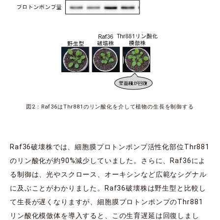
図2：Raf36はThr881のリン酸化を介して植物の生長を制御する
Raf36破壊株では、細胞膜プロトンポンプ活性化部位Thr881
のリン酸化が約90%減少していました。さらに、Raf36によ
る制御は、光やスクロース、オーキシンなど広範なシグナル
に及ぶことがわかりました。Raf36破壊株は野生型と比較し
て生長が遅くなりますが、細胞膜プロトンポンプのThr881
リン酸化模倣体を導入すると、この生育遅延は回復しまし