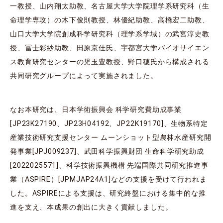
一教授、山内翔太助教、名古屋大学大学院理学系研究科（生
命理学専攻）の木下俊則教授、林優紀助教、高橋宏二助教、
山口大学大学院創成科学研究科（理学系学域）の武宮淳史教
授、冨士彩紗助教、田原京佳氏、宇都宮大学バイオサイエン
ス教育研究センターの児玉豊教授、野口穂氏から構成される
共同研究グループによって実施されました。
なお本研究は、日本学術振興会 科学研究費助成事業
[JP23K27190、JP23H04192、JP22K19170]、生物系特定
産業技術研究支援センター ムーンショット型農林水産研究開
発事業[JPJ009237]、武田科学振興財団 生命科学研究助成
[2022025571]、科学技術振興機構 先端国際共同研究推進事
業（ASPIRE）[JPMJAP24A1]などの支援を受けて行われま
した。ASPIREによる支援は、研究終盤における集中的な推
進を支え、本成果の創出に大きく貢献しました。