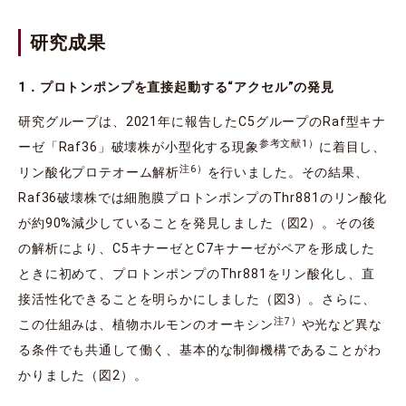
研究成果
1．プロトンポンプを直接起動する“アクセル”の発見
研究グループは、2021年に報告したC5グループのRaf型キナ
参考文献1）
ーゼ「Raf36」破壊株が小型化する現象
に着目し、
注6）
リン酸化プロテオーム解析
を行いました。その結果、
Raf36破壊株では細胞膜プロトンポンプのThr881のリン酸化
が約90%減少していることを発見しました（図2）。その後
の解析により、C5キナーゼとC7キナーゼがペアを形成した
ときに初めて、プロトンポンプのThr881をリン酸化し、直
接活性化できることを明らかにしました（図3）。さらに、
注7）
この仕組みは、植物ホルモンのオーキシン
や光など異な
る条件でも共通して働く、基本的な制御機構であることがわ
かりました（図2）。