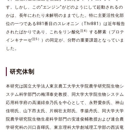
す。しかし、この“エンジン”がどのようにして起動されるの
かは、長年にわたり未解明のままでした。特に主要活性化部
位の一つである881番目のスレオニン（Thr881）は近年報告
注4）
されたばかりであり、これをリン酸化
する酵素（プロテ
注5）
インキナーゼ
）の同定が、分野の重要課題となっていま
した。
研究体制
本研究は国立大学法人東京農工大学大学院農学研究院生物シ
ステム科学部門の梅澤泰史教授、同大学大学院生物システム
応用科学府の高瀬緋奈乃氏を中心として、永野愛奈氏、神山
佳明氏、山下昂太氏、片桐壮太郎氏、李揚丹氏、同大学大学
院農学研究院生物生産科学部門の安達俊輔教授および連合農
学研究科の川口喜暉氏、東京理科大学創域理工学部の西浜竜