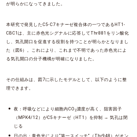
が明らかになってきました。
本研究で発見したC5-C7キナーゼ複合体の一つであるHT1-
CBC1は、主に赤色光シグナルに応答してThr881をリン酸化
し、気孔開口を促進する役割を持つことが明らかとなりまし
た（図6）。これにより、これまで不明であった赤色光によ
る気孔開口の分子機構が明確になりました。
その仕組みは、図7に示したモデルとして、以下のように整
理できます。
夜：呼吸などにより細胞内CO
濃度が高く、阻害因子
2
（MPK4/12）がC5キナーゼ（HT1）を抑制 → 気孔は閉
じる
日の出：青色光により“第一スイッチ”（Thr948）がオン