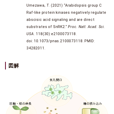
Umezawa, T. (2021) “Arabidopsis group C
Raf-like protein kinases negatively regulate
abscisic acid signaling and are direct
substrates of SnRK2.”
Proc. Natl. Acad. Sci.
USA.
118(30):e2100073118.
doi: 10.1073/pnas.2100073118. PMID:
34282011.
図解