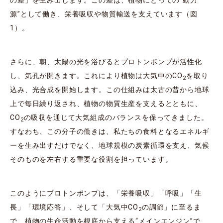
源”として働き、栄養吸収や物質輸送を支えています（図
1）。
さらに、朝、太陽の光を浴びるとプロトンポンプが活性化
し、気孔が開きます。これにより植物は大気中のCO
を取り
2
込み、光合成を開始します。この仕組みは太古の昔から地球
上で毎日繰り返され、植物の物質生産を支えるとともに、
CO
の吸収を通じて大気組成のバランスを保ってきました。
2
すなわち、この分子の働きは、私たちの食料となるエネルギ
ーを生み出すだけでなく、地球規模の炭素循環を支え、気候
そのものを左右する重要な役割を担っています。
このようにプロトンポンプは、「栄養吸収」「呼吸」「生
長」「環境応答」、そして「大気中CO
の調節」に至るま
2
で、植物の生命活動を根底から支える“メインエンジン”で