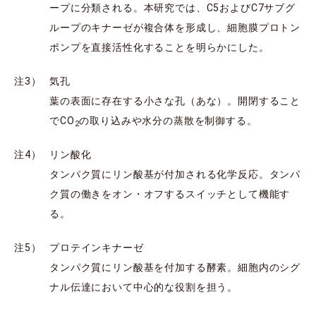
ープに分類される。本研究では、C5およびC7サブグ
ループのキナーゼが複合体を形成し、細胞膜プロトン
ポンプを直接活性化することを明らかにした。
注3）
気孔
葉の表面に存在する小さな孔（あな）。開閉すること
でCO
の取り込みや水分の蒸散を制御する。
2
注4）
リン酸化
タンパク質にリン酸基が付加される化学反応。タンパ
ク質の働きをオン・オフするスイッチとして機能す
る。
注5）
プロテインキナーゼ
タンパク質にリン酸基を付加する酵素。細胞内のシグ
ナル伝達において中心的な役割を担う。