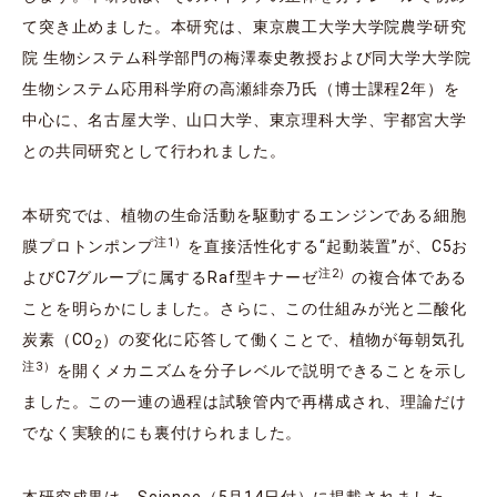
て突き止めました。本研究は、東京農工大学大学院農学研究
院 生物システム科学部門の梅澤泰史教授および同大学大学院
生物システム応用科学府の高瀬緋奈乃氏（博士課程2年）を
中心に、名古屋大学、山口大学、東京理科大学、宇都宮大学
との共同研究として行われました。
本研究では、植物の生命活動を駆動するエンジンである細胞
注1）
膜プロトンポンプ
を直接活性化する“起動装置”が、C5お
注2）
よびC7グループに属するRaf型キナーゼ
の複合体である
ことを明らかにしました。さらに、この仕組みが光と二酸化
炭素（CO
）の変化に応答して働くことで、植物が毎朝気孔
2
注3）
を開くメカニズムを分子レベルで説明できることを示し
ました。この一連の過程は試験管内で再構成され、理論だけ
でなく実験的にも裏付けられました。
本研究成果は、Science（5月14日付）に掲載されました。