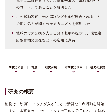
億年以上維持されてきた植物共通の「生命維持OS
のコード」であることを解明した
この起動装置に光とCO
シグナルが統合されること
2
で朝に気孔が開く分子メカニズムを解明した
地球のガス交換を支える分子基盤を提示し、環境適
応型作物の開発などへの応用に期待
研究の概要
背景
研究体制
本研究の成果
研究の系譜
研究の概要
植物は、毎朝“スイッチが入る”ことで活発な生命活動を開始
します。本研究は、そのスイッチの正体を分子レベルで初め