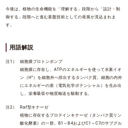
今後は、植物の生命機能を「理解する」段階から「設計・制
御する」段階へと進む基盤技術としての発展が見込まれま
す。
用語解説
注1）
細胞膜プロトンポンプ
細胞膜に存在し、ATPのエネルギーを使って水素イオ
+
ン（H
）を細胞外へ排出するタンパク質。細胞の内外
にエネルギーの差（電気化学ポテンシャル）を生み出
し、栄養吸収や物質輸送を駆動する。
注2）
Raf型キナーゼ
植物に存在するプロテインキナーゼ（タンパク質リン
酸化酵素）の一群。B1～B4およびC1～C7のサブグル