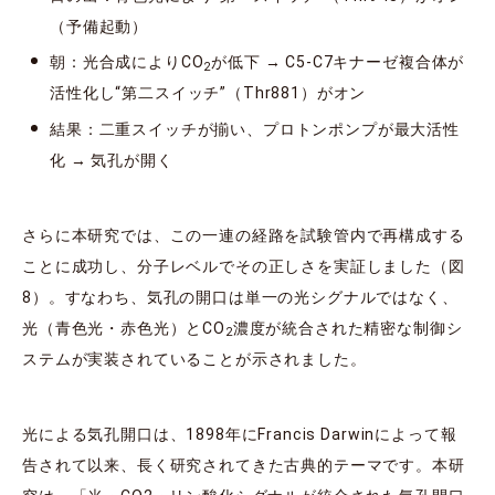
（予備起動）
朝：光合成によりCO
が低下 → C5-C7キナーゼ複合体が
2
活性化し“第二スイッチ”（Thr881）がオン
結果：二重スイッチが揃い、プロトンポンプが最大活性
化 → 気孔が開く
さらに本研究では、この一連の経路を試験管内で再構成する
ことに成功し、分子レベルでその正しさを実証しました（図
8）。すなわち、気孔の開口は単一の光シグナルではなく、
光（青色光・赤色光）とCO
濃度が統合された精密な制御シ
2
ステムが実装されていることが示されました。
光による気孔開口は、1898年にFrancis Darwinによって報
告されて以来、長く研究されてきた古典的テーマです。本研