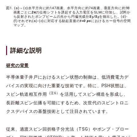
図1. (a)～(c)水平方向に約147画素、水平方向に約74画素、垂直方向に約98
画素ごとに
2π
の位相シフトを誘起する入力電圧をSLMに印加し、試料か
ら反射されたポンプビームの光から円偏光成分
S
/S
を抽出した。(d)-
3
0
(f)それぞれ(a)-(c)に対応する励起直後の
t=0 ps
におけるカー信号の空間
マップ。
詳細な説明
研究の背景
半導体量子井戸におけるスピン状態の制御は、低消費電力デ
バイスの実現に向けた重要な技術です。特に、PSH状態は、
（注6）
スピン軌道相互作用
を活用してスピン構造を形成し、
長距離スピン伝播を可能にするため、次世代のスピントロニ
クスデバイスの基盤技術として注目されています。
従来、過渡スピン回折格子分光法（TSG）やポンプ・プロー