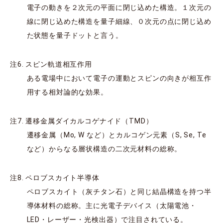
電子の動きを２次元の平面に閉じ込めた構造。１次元の
線に閉じ込めた構造を量子細線、０次元の点に閉じ込め
た状態を量子ドットと言う。
注6. スピン軌道相互作用
ある電場中において電子の運動とスピンの向きが相互作
用する相対論的な効果。
注7. 遷移金属ダイカルコゲナイド（TMD）
遷移金属（Mo, W など）とカルコゲン元素（S, Se, Te
など）からなる層状構造の二次元材料の総称。
注8. ペロブスカイト半導体
ペロブスカイト（灰チタン石）と同じ結晶構造を持つ半
導体材料の総称。主に光電子デバイス（太陽電池・
LED・レーザー・光検出器）で注目されている。