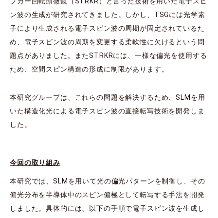
ブカー回転顕微鏡（STRKR）と言った技術を用いた電子スピ
ン波の生成が研究されてきました。しかし、TSGには光学素
子により生成される電子スピン波の周期が固定されているた
め、電子スピン波の周期を変更する柔軟性に欠けるという問
題点がありました。またSTRKRには、一様な偏光を使用する
ため、空間スピン構造の形成に制限があります。
本研究グループは、これらの問題を解決するため、SLMを用
いた構造化光による電子スピン波の直接転写技術を開発しま
した。
今回の取り組み
本研究では、SLMを用いて光の偏光パターンを制御し、その
偏光分布を半導体中のスピン偏極として転写する手法を開発
しました。具体的には、以下の手順で電子スピン波を生成し