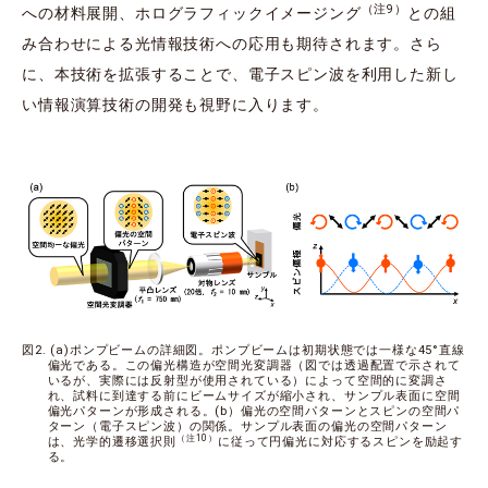
（注9）
への材料展開、ホログラフィックイメージング
との組
み合わせによる光情報技術への応用も期待されます。さら
に、本技術を拡張することで、電子スピン波を利用した新し
い情報演算技術の開発も視野に入ります。
図2. (a)ポンプビームの詳細図。ポンプビームは初期状態では一様な45°直線
偏光である。この偏光構造が空間光変調器（図では透過配置で示されて
いるが、実際には反射型が使用されている）によって空間的に変調さ
れ、試料に到達する前にビームサイズが縮小され、サンプル表面に空間
偏光パターンが形成される。(b）偏光の空間パターンとスピンの空間パ
ターン（電子スピン波）の関係。サンプル表面の偏光の空間パターン
（注10）
は、光学的遷移選択則
に従って円偏光に対応するスピンを励起す
る。