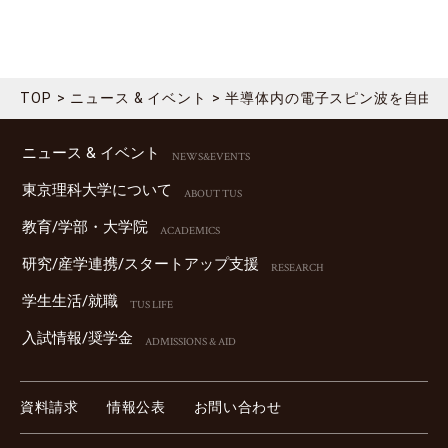
TOP
ニュース & イベント
半導体内の電子スピン波を自由に
ニュース & イベント
NEWS&EVENTS
東京理科⼤学について
ABOUT TUS
教育/学部・⼤学院
ACADEMICS
研究/産学連携/スタートアップ⽀援
RESEARCH
学⽣⽣活/就職
TUS LIFE
⼊試情報/奨学⾦
ADMISSIONS & AID
資料請求
情報公表
お問い合わせ