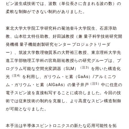
ピン波生成技術では、波数（単位長さに含まれる波の数）の
柔軟な制御ができない制約がありました。
東北大学大学院工学研究科の菊池奎斗大学院生、石原淳助
教、山本壮太特任助教、好田誠教授（兼 量子科学技術研究開
発機構 量子機能創製研究センター プロジェクトリーダ
ー）、筑波大学数理物質系の大野裕三教授、東京理科大学先
進工学部物理工学科の宮島顕祐教授らの研究グループは、プ
（注3）
ログラム可能な空間光変調器（SLM）
を用いた構造化
（注4）
光
を利用し、ガリウム・ヒ素（GaAs）/アルミニウ
（注5）
ム・ガリウム・ヒ素（AlGaAs）の量子井戸
中に任意の
電子スピン波を直接転写することに成功しました。今回の技
術では従来技術の制約を克服し、より高度なスピン構造制御
が可能となりました。
本手法は半導体スピントロニクスの新たな応用可能性を拓