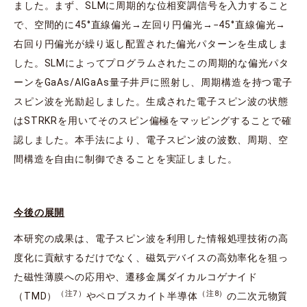
ました。まず、SLMに周期的な位相変調信号を入力すること
で、空間的に45°直線偏光→左回り円偏光→−45°直線偏光→
右回り円偏光が繰り返し配置された偏光パターンを生成しま
した。SLMによってプログラムされたこの周期的な偏光パタ
ーンをGaAs/AlGaAs量子井戸に照射し、周期構造を持つ電子
スピン波を光励起しました。生成された電子スピン波の状態
はSTRKRを用いてそのスピン偏極をマッピングすることで確
認しました。本手法により、電子スピン波の波数、周期、空
間構造を自由に制御できることを実証しました。
今後の展開
本研究の成果は、電子スピン波を利用した情報処理技術の高
度化に貢献するだけでなく、磁気デバイスの高効率化を狙っ
た磁性薄膜への応用や、遷移金属ダイカルコゲナイド
（注7）
（注8）
（TMD）
やペロブスカイト半導体
の二次元物質