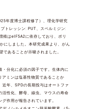
025年度博士課程修了）、理化学研究
トレッシン: PUT、スペルミジン:
増殖はeIF5A2に依存しており、ポリ
らかにしました。本研究成果より、がん
有望であることが示唆されました。
殖・分化に必須の因子です。生体内に
ポリアミンは塩基性物質であることか
。近年、SPDの長期投与はオートファ
の活性化、酵母、線虫、マウスの寿命
ング作用が報告されています。
-アデノシルメチオニン脱炭酸酵素 （
S
-