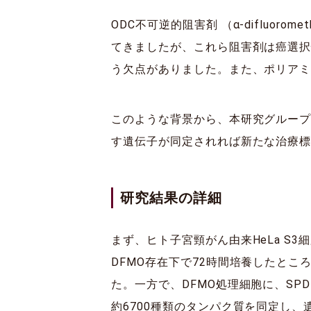
ODC不可逆的阻害剤 （α-difluor
てきましたが、これら阻害剤は癌選
う欠点がありました。また、ポリア
このような背景から、本研究グルー
す遺伝子が同定されれば新たな治療
研究結果の詳細
まず、ヒト子宮頸がん由来HeLa S
DFMO存在下で72時間培養したとこ
た。一方で、DFMO処理細胞に、S
約6700種類のタンパク質を同定し、遺