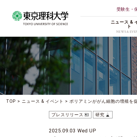
受験生・
ニュース & 
ト
NEWS & EVE
ALL
理学部第
研究
薬学部
イベント
創域情報
受賞
経営学部
地域連携
TOP
ニュース & イベント
ポリアミンががん細胞の増殖を
理学専攻
お知らせ
プレスリリース
研究
2025.09.03 Wed UP