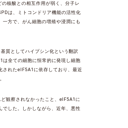
どの核酸との相互作用が弱く、分子レ
PDは、ミトコンドリア機能の活性化
。一方で、がん細胞の増殖や浸潤にも
Dを基質としてハイプシン化という翻訳
5A1は全ての細胞に恒常的に発現し細胞
れたeIF5A1に依存しており、最近
す。
んど観察されなかったこと、eIF5A1に
んでした。しかしながら、近年、悪性