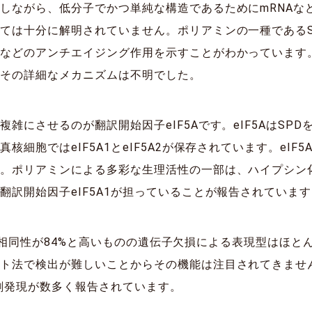
しながら、低分子でかつ単純な構造であるためにmRNAな
ては十分に解明されていません。ポリアミンの一種であるS
防などのアンチエイジング作用を示すことがわかっています
、その詳細なメカニズムは不明でした。
雑にさせるのが翻訳開始因子eIF5Aです。eIF5AはSP
細胞ではeIF5A1とeIF5A2が保存されています。eIF
。ポリアミンによる多彩な生理活性の一部は、ハイプシン化さ
翻訳開始因子eIF5A1が担っていることが報告されていま
ミノ酸相同性が84%と高いものの遺伝子欠損による表現型はほと
ット法で検出が難しいことからその機能は注目されてきませ
過剰発現が数多く報告されています。