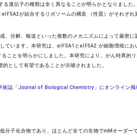
現制御する遺伝子の種類は全く異なることが明らかとなりました
1とeIF5A2が結合するリボソームの構造 （性質）がそれ
合成、分解、輸送といった複数のメカニズムによって厳密に
ています。本研究は、eIF5A1とeIF5A2 が細胞増殖
存することを明らかにしました。本研究により、がん特異的リボ
標的として有望であることが示唆されました。
術誌「Journal of Biological Chemistry」にオンライン
低分子化合物であり、ほとんど全ての生物でmMオーダー