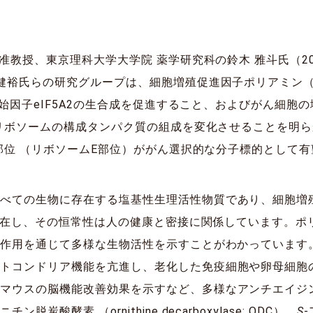
平准教授、東京理科大学大学院 薬学研究科の鈴木 雅斗氏（2
健裕氏らの研究グループは、細胞増殖促進因子ポリアミン（プ
開始因子eIF5A2の生合成を促進すること、およびがん細胞の
うにリボソームの構成タンパク質の組成を変化させることを明
合部位 （リボソームE部位）ががん選択的な分子標的として
すべての生物に存在する塩基性生理活性物質であり、細胞増
種が存在し、その恒常性は人の健康と密接に関係しています。
互作用を通じて多様な生物活性を示すことがわかっています
ミトコンドリア機能を亢進し、老化した免疫細胞や卵母細胞
とマウスの脳機能改善効果を示すなど、多様なアンチエイジ
酵素 （ornithine decarboxylase: ODC）、
S