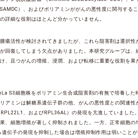
arboxylase: SAMDC）、およびポリアミンががんの悪性度に関
ンの詳細な役割はほとんど分かっていません。
抗腫瘍活性が検討されてきましたが、これら阻害剤は選択性
量が回復してしまう欠点がありました。本研究グループは、
受け、且つがんの増殖、浸潤、および転移に重要な役割を果
eLa S3細胞株をポリアミン生合成阻害剤の有無で培養し
リアミンは解糖系遺伝子群の他、がんの悪性度との関連性が報
RPL22L1、およびRPL36AL）の発現を亢進していました
果、細胞増殖が著しく抑制されました。一方、正常細胞の増殖
ドする遺伝子の発現を抑制した場合は増殖抑制作用は弱いこと