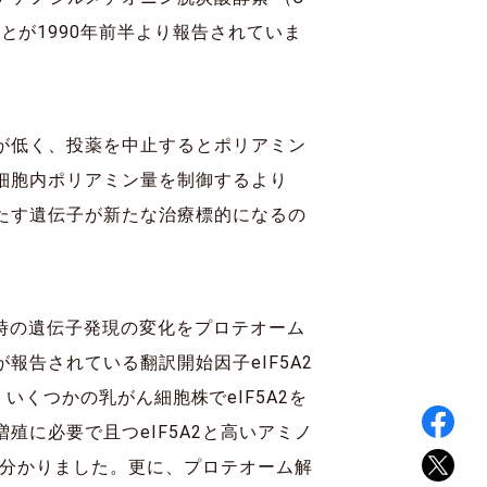
与することが1990年前半より報告されていま
が低く、投薬を中止するとポリアミン
細胞内ポリアミン量を制御するより
たす遺伝子が新たな治療標的になるの
た時の遺伝子発現の変化をプロテオーム
告されている翻訳開始因子eIF5A2
。いくつかの乳がん細胞株でeIF5A2を
に必要で且つeIF5A2と高いアミノ
が分かりました。更に、プロテオーム解