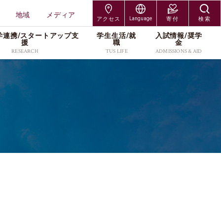
地域
メディア
アクセス
Language
寄付
検索
学連携/スタートアップ⽀
学⽣⽣活/就
⼊試情報/奨学
交通アクセス
Japanese
援
職
⾦
RESEARCH
TUS LIFE
ADMISSIONS & AID
神楽坂キャンパス
English
研究組織
キャンパスライフサポー
入試制度
研究者情報
各種手続／窓口
大学院入試
野田キャンパス
ト
研究科
工学研究科
プレスリリース
入学者募集要項
社会連携/産学連携
奨学金
編入学・専攻科入試
葛飾キャンパス
就職・キャリア
受験生・保護者
在学生・保護者
研究科
創域理工学研究科
・維
スタートアップ支援
出願案内
研究活動
キャンパス紹介
学び直し
北海道・長万部キャン
TUSオープンバッジ
卒業生
教職員
工学研究科
経営学研究科
研究紹介カタログ
進学イベント
本学の研究支援
学費・奨学金
パス
（Research Catalog）
留学サポート(海外留学支
科学研究科
企業・研究者
地域
過去の入試データ
資料請求
援／外国人留学生向け情
ッズ
報)
メディア
よくあるご質問(Q&A)
アクセス