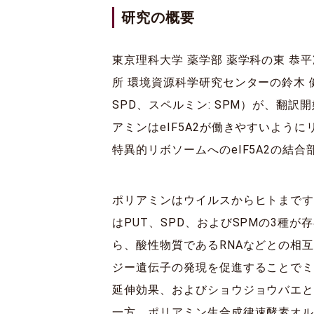
研究の概要
東京理科大学 薬学部 薬学科の東 恭
所 環境資源科学研究センターの鈴木 
SPD、スペルミン: SPM）が、翻訳
アミンはeIF5A2が働きやすいよ
特異的リボソームへのeIF5A2の結
ポリアミンはウイルスからヒトまで
はPUT、SPD、およびSPMの3
ら、酸性物質であるRNAなどとの相
ジー遺伝子の発現を促進することで
延伸効果、およびショウジョウバエ
一方、ポリアミン生合成律速酵素オルニチン脱炭酸