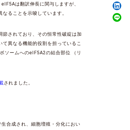
。eIF5Aは翻訳伸長に関与しますが、
ぞれ異なることを示唆しています。
調節されており、その恒常性破綻は加
において異なる機能的役割を担っているこ
ソームへのeIF5A2の結合部位 （リ
掲載
されました。
で生合成され、細胞増殖・分化におい