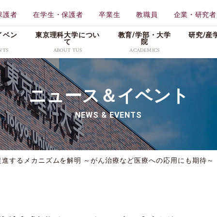
保護者
在学生・保護者
卒業生
教職員
企業・研究者
イベン
東京理科大学につい
教育/学部・⼤学
研究/産
て
院
NTS
ABOUT TUS
ACADEMICS
学校法人東京理科大学
教育
東京理科大学
ニュース＆イベント
一部
工学部
理学
特色ある取り組み
メディア
広報資料
創域理工学部
薬学
NEWS & EVENTS
情報公表・データ
プレスリリース
理窓会・こうよう会
持会
学部
先進工学部
先進
社会活動
学生の活躍
採用情報
理学部第二部
生命
キャンパス・付属施設紹
入試／合格発表
促進するメカニズムを解明 ～がん治療など医療への応用にも期待～
介
東京理科大学公式グ
科
教養教育研究院
販売