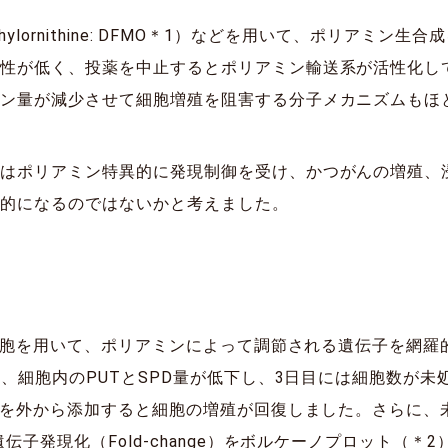
omethylornithine: DFMO＊1）などを用いて、ポリア
択性が低く、投薬を中止するとポリアミン輸送系が活性化し
ミン量が減少させて細胞増殖を阻害する分子メカニズムもほ
プはポリアミン特異的に発現制御を受け、かつがんの増殖、
標的になるのではないかと考えました。
3細胞を用いて、ポリアミンによって調節される遺伝子を網羅的
ろ、細胞内のPUTとSPD量が低下し、3日目には細胞数が未
PDを外から添加すると細胞の増殖が回復しました。さらに、
伝子発現化（Fold-change）をボルケーノプロット（＊