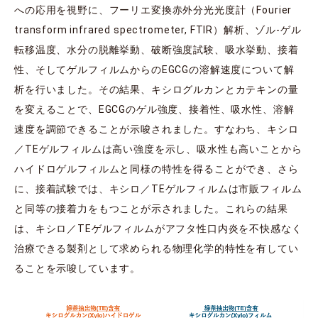
への応用を視野に、フーリエ変換赤外分光光度計（Fourier
transform infrared spectrometer, FTIR）解析、ゾル-ゲル
転移温度、水分の脱離挙動、破断強度試験、吸水挙動、接着
性、そしてゲルフィルムからのEGCGの溶解速度について解
析を行いました。その結果、キシログルカンとカテキンの量
を変えることで、EGCGのゲル強度、接着性、吸水性、溶解
速度を調節できることが示唆されました。すなわち、キシロ
／TEゲルフィルムは高い強度を示し、吸水性も高いことから
ハイドロゲルフィルムと同様の特性を得ることができ、さら
に、接着試験では、キシロ／TEゲルフィルムは市販フィルム
と同等の接着力をもつことが示されました。これらの結果
は、キシロ／TEゲルフィルムがアフタ性口内炎を不快感なく
治療できる製剤として求められる物理化学的特性を有してい
ることを示唆しています。