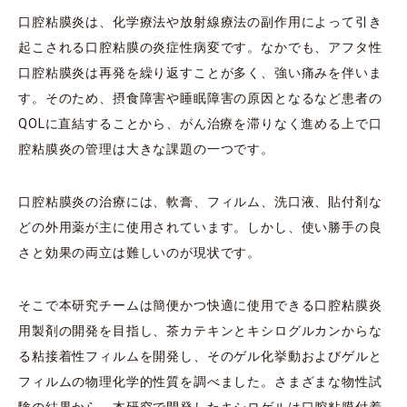
口腔粘膜炎は、化学療法や放射線療法の副作用によって引き
起こされる口腔粘膜の炎症性病変です。なかでも、アフタ性
口腔粘膜炎は再発を繰り返すことが多く、強い痛みを伴いま
す。そのため、摂食障害や睡眠障害の原因となるなど患者の
QOLに直結することから、がん治療を滞りなく進める上で口
腔粘膜炎の管理は大きな課題の一つです。
口腔粘膜炎の治療には、軟膏、フィルム、洗口液、貼付剤な
どの外用薬が主に使用されています。しかし、使い勝手の良
さと効果の両立は難しいのが現状です。
そこで本研究チームは簡便かつ快適に使用できる口腔粘膜炎
用製剤の開発を目指し、茶カテキンとキシログルカンからな
る粘接着性フィルムを開発し、そのゲル化挙動およびゲルと
フィルムの物理化学的性質を調べました。さまざまな物性試
験の結果から、本研究で開発したキシロゲルは口腔粘膜付着