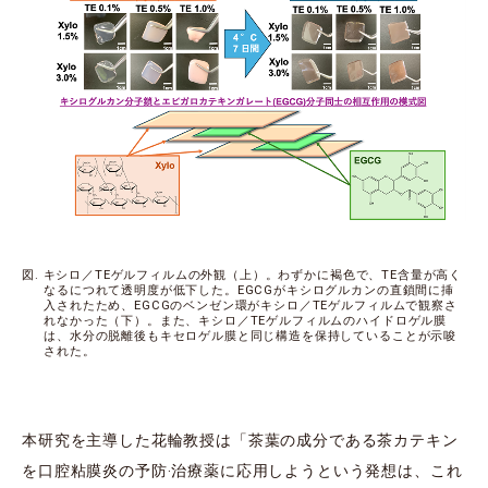
図. キシロ／TEゲルフィルムの外観（上）。わずかに褐色で、TE含量が高く
なるにつれて透明度が低下した。EGCGがキシログルカンの直鎖間に挿
入されたため、EGCGのベンゼン環がキシロ／TEゲルフィルムで観察さ
れなかった（下）。また、キシロ／TEゲルフィルムのハイドロゲル膜
は、水分の脱離後もキセロゲル膜と同じ構造を保持していることが示唆
された。
本研究を主導した花輪教授は「茶葉の成分である茶カテキン
を口腔粘膜炎の予防‧治療薬に応用しようという発想は、これ