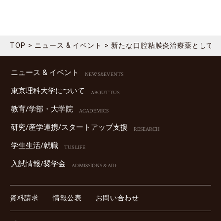
TOP
ニュース & イベント
新たな口腔粘膜炎治療薬として
ニュース & イベント
NEWS&EVENTS
東京理科⼤学について
ABOUT TUS
教育/学部・⼤学院
ACADEMICS
研究/産学連携/スタートアップ⽀援
RESEARCH
学⽣⽣活/就職
TUS LIFE
⼊試情報/奨学⾦
ADMISSIONS & AID
資料請求
情報公表
お問い合わせ