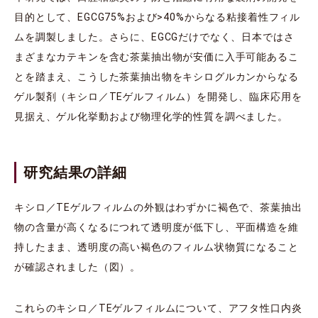
目的として、EGCG75%および>40%からなる粘接着性フィル
ムを調製しました。さらに、EGCGだけでなく、日本ではさ
まざまなカテキンを含む茶葉抽出物が安価に入手可能あるこ
とを踏まえ、こうした茶葉抽出物をキシログルカンからなる
ゲル製剤（キシロ／TEゲルフィルム）を開発し、臨床応用を
見据え、ゲル化挙動および物理化学的性質を調べました。
研究結果の詳細
キシロ／TEゲルフィルムの外観はわずかに褐色で、茶葉抽出
物の含量が高くなるにつれて透明度が低下し、平面構造を維
持したまま、透明度の高い褐色のフィルム状物質になること
が確認されました（図）。
これらのキシロ／TEゲルフィルムについて、アフタ性口内炎