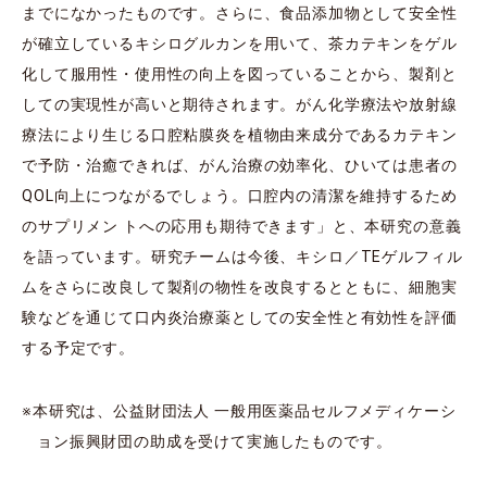
までになかったものです。さらに、⾷品添加物として安全性
が確立しているキシログルカンを用いて、茶カテキンをゲル
化して服用性・使用性の向上を図っていることから、製剤と
しての実現性が高いと期待されます。がん化学療法や放射線
療法により生じる口腔粘膜炎を植物由来成分であるカテキン
で予防・治癒できれば、がん治療の効率化、ひいては患者の
QOL向上につながるでしょう。口腔内の清潔を維持するため
のサプリメン トへの応⽤も期待できます」と、本研究の意義
を語っています。研究チームは今後、キシロ／TEゲルフィル
ムをさらに改良して製剤の物性を改良するとともに、細胞実
験などを通じて口内炎治療薬としての安全性と有効性を評価
する予定です。
※本研究は、公益財団法人 一般用医薬品セルフメディケーシ
ョン振興財団の助成を受けて実施したものです。