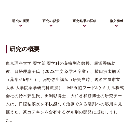
研究の概要
研究の背景
研究結果の詳細
論文情報
研究の概要
東京理科大学 薬学部 薬学科の花輪剛久教授、廣瀬⾹織助
教、日塔理恵子氏（2022年度 薬学科卒業）、横田渉太朗氏
（薬学科6年生）、河野弥生講師（研究当時、現名古屋市⽴
大学 大学院薬学研究科教授）、MP五協フード&ケミカル株式
会社の鈴木夢生氏、田渕彰博士、大和谷和彦博士の研究チー
ムは、口腔粘膜炎を不快感なく治療できる製剤への応用を見
据えた、茶カテキンを含有するゲル剤の開発に成功しまし
た。