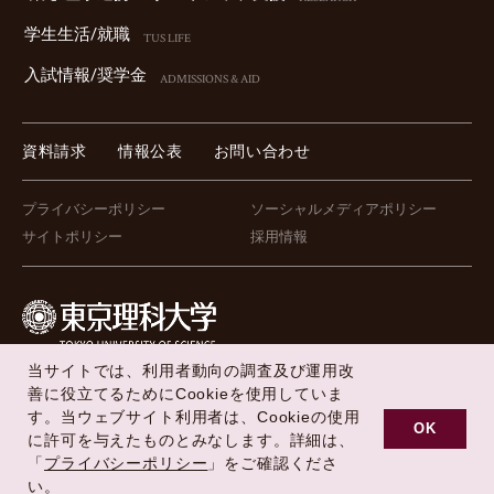
学⽣⽣活/就職
TUS LIFE
⼊試情報/奨学⾦
ADMISSIONS & AID
資料請求
情報公表
お問い合わせ
プライバシーポリシー
ソーシャルメディアポリシー
サイトポリシー
採用情報
当サイトでは、利用者動向の調査及び運用改
FOLLOW US !
善に役立てるためにCookieを使用していま
す。当ウェブサイト利用者は、Cookieの使用
OK
に許可を与えたものとみなします。詳細は、
「
プライバシーポリシー
」をご確認くださ
Copyright © Tokyo University of Science All Rights Reserved.
い。