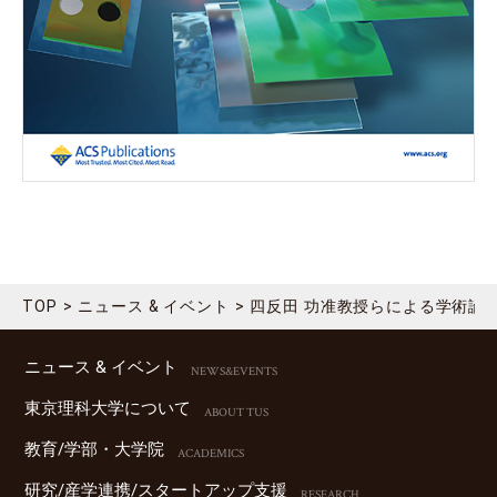
TOP
ニュース & イベント
四反田 功准教授らによる学術論文が『AC
ニュース & イベント
NEWS&EVENTS
東京理科⼤学について
ABOUT TUS
教育/学部・⼤学院
ACADEMICS
研究/産学連携/スタートアップ⽀援
RESEARCH