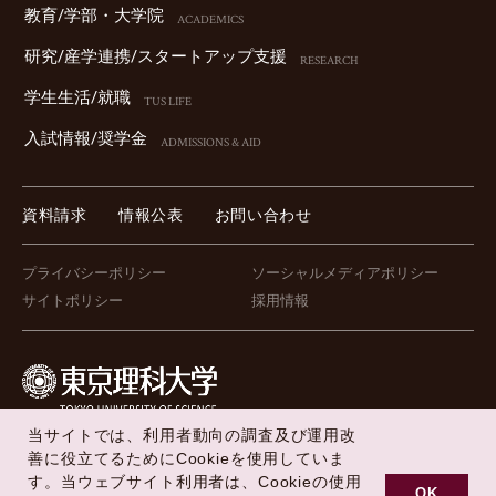
教育/学部・⼤学院
ACADEMICS
研究/産学連携/スタートアップ⽀援
RESEARCH
学⽣⽣活/就職
TUS LIFE
⼊試情報/奨学⾦
ADMISSIONS & AID
資料請求
情報公表
お問い合わせ
プライバシーポリシー
ソーシャルメディアポリシー
サイトポリシー
採用情報
当サイトでは、利用者動向の調査及び運用改
FOLLOW US !
善に役立てるためにCookieを使用していま
す。当ウェブサイト利用者は、Cookieの使用
OK