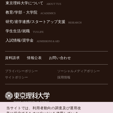
東京理科⼤学について
ABOUT TUS
教育/学部・⼤学院
ACADEMICS
研究/産学連携/スタートアップ⽀援
RESEARCH
学⽣⽣活/就職
TUS LIFE
⼊試情報/奨学⾦
ADMISSIONS & AID
資料請求
情報公表
お問い合わせ
プライバシーポリシー
ソーシャルメディアポリシー
サイトポリシー
採用情報
当サイトでは、利用者動向の調査及び運用改
FOLLOW US !