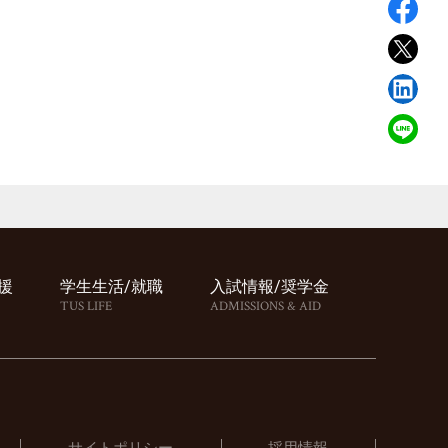
寄付
Language
援
学⽣⽣活/就職
⼊試情報/奨学⾦
TUS LIFE
ADMISSIONS & AID