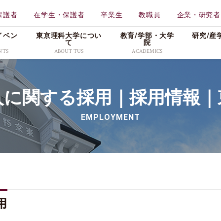
保護者
在学生・保護者
卒業生
教職員
企業・研究者
イベン
東京理科大学につい
教育/学部・⼤学
研究/産
て
院
NTS
ABOUT TUS
ACADEMICS
学校法人東京理科大学
教育
東京理科大学
人に関する採用｜採用情報｜
一部
工学部
理学
特色ある取り組み
メディア
広報資料
創域理工学部
薬学
EMPLOYMENT
情報公表・データ
プレスリリース
理窓会・こうよう会
持会
学部
先進工学部
先進
社会活動
学生の活躍
採用情報
理学部第二部
生命
キャンパス・付属施設紹
入試／合格発表
介
東京理科大学公式グ
科
教養教育研究院
販売
用