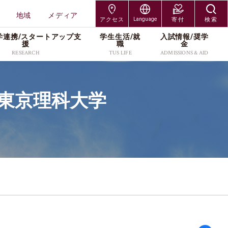
地域
メディア
アクセス
Language
寄付
検索
学連携/スタートアップ⽀
学⽣⽣活/就
⼊試情報/奨学
交通アクセス
Japanese
援
職
⾦
RESEARCH
TUS LIFE
ADMISSIONS & AID
神楽坂キャンパス
English
研究組織
キャンパスライフサポー
入試制度
研究者情報
各種手続／窓口
大学院入試
野田キャンパス
ト
東京理科大学
研究科
工学研究科
プレスリリース
入学者募集要項
社会連携/産学連携
奨学金
編入学・専攻科入試
葛飾キャンパス
就職・キャリア
受験生・保護者
在学生・保護者
研究科
創域理工学研究科
・維
スタートアップ支援
出願案内
研究活動
キャンパス紹介
学び直し
北海道・長万部キャン
TUSオープンバッジ
卒業生
教職員
工学研究科
経営学研究科
研究紹介カタログ
進学イベント
本学の研究支援
学費・奨学金
パス
（Research Catalog）
留学サポート(海外留学支
科学研究科
企業・研究者
地域
過去の入試データ
資料請求
援／外国人留学生向け情
ッズ
報)
メディア
よくあるご質問(Q&A)
アクセス