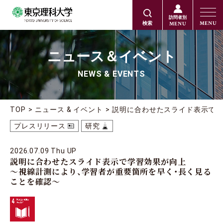
訪問者別
MENU
MENU
検索
ニュース＆イベント
NEWS & EVENTS
TOP
ニュース & イベント
説明に合わせたスライド表示で
プレスリリース
研究
2026.07.09 Thu UP
説明に合わせたスライド表示で学習効果が向上
～視線計測により、学習者が重要箇所を早く・長く見る
ことを確認～