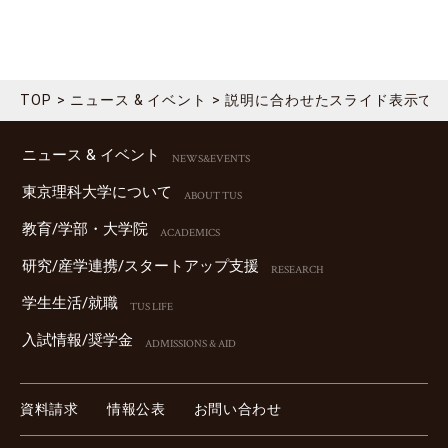
TOP
ニュース & イベント
説明に合わせたスライド表示で
ニュース & イベント
NEWS&EVENTS
東京理科⼤学について
ABOUT TUS
教育/学部・⼤学院
ACADEMICS
研究/産学連携/スタートアップ⽀援
RESEARCH
学⽣⽣活/就職
TUS LIFE
⼊試情報/奨学⾦
ADMISSIONS & AID
資料請求
情報公表
お問い合わせ