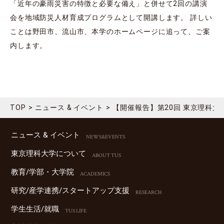
「近年の豪⾬災害の特徴と必要な備え」と併せて2回の講演
会を地域防災⼈材育成プログラムとして開講します。 詳しい
ことは野⽥市、流⼭市、本学のホームページに追って、ご案
内します。
TOP
ニュース & イベント
【開催報告】第20回 東京理科大
ニュース & イベント
NEWS&EVENTS
東京理科⼤学について
ABOUT TUS
教育/学部・⼤学院
ACADEMICS
研究/産学連携/スタートアップ⽀援
RESEARCH
学⽣⽣活/就職
TUS LIFE