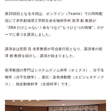
第20回⽬となる今回は、オンライン（Teams）での同時配
信にて本学創域理⼯学部⽣命⽣物科学科 前澤 創 教授が
「DNA だけじゃない！命をつなぐ“もうひとつの情報”」のテ
ーマに基づき講演しました。
講演会は安部 良 名誉教授が司会進⾏役となり、講演者の前
澤 創 教授を紹介し、講演が始まりました。
前澤教授の専⾨はシステムゲノム科学（オミクス）、分⼦⽣
物学（分⼦⽣物学）、遺伝・染⾊体動態（エピジェネティク
ス）、統合動物科学 （⽣殖科学）です。