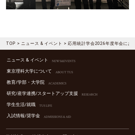
TOP
ニュース & イベント
応用統計学会2026年度年会に
ニュース & イベント
NEWS&EVENTS
東京理科⼤学について
ABOUT TUS
教育/学部・⼤学院
ACADEMICS
研究/産学連携/スタートアップ⽀援
RESEARCH
学⽣⽣活/就職
TUS LIFE
⼊試情報/奨学⾦
ADMISSIONS & AID