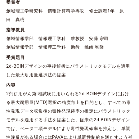
受賞者
創域理工学研究科 情報計算科学専攻 修士課程1年 原
田 真樹
指導教員
創域情報学部 情報理工学科 准教授 安藤 宗司
創域情報学部 情報理工学科 助教 桃﨑 智隆
受賞題目
2d-BOINデザインの事後解析にパラメトリックモデルを適用
した最大耐用量選択法の提案
内容
2剤併用がん第Ⅰ相試験に用いられる2d-BOINデザインにおけ
る最大耐用量(MTD)選択の精度向上を目的とし、すべての毒
性発現データ収集後の毒性発現確率の推定にパラメトリック
モデルを適用する手法を提案した。従来の2d-BOINデザイン
では、ベータ二項モデルにより毒性発現確率を推定し、単調
性違反がある場合にはPAVAにより単調性制約を満たすよう補