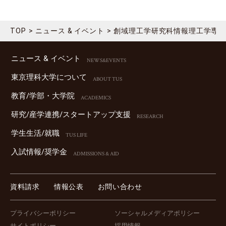
TOP
ニュース & イベント
創域理工学研究科情報理工学専
ニュース & イベント
NEWS&EVENTS
東京理科⼤学について
ABOUT TUS
教育/学部・⼤学院
ACADEMICS
研究/産学連携/スタートアップ⽀援
RESEARCH
学⽣⽣活/就職
TUS LIFE
⼊試情報/奨学⾦
ADMISSIONS & AID
資料請求
情報公表
お問い合わせ
プライバシーポリシー
ソーシャルメディアポリシー
サイトポリシー
採用情報