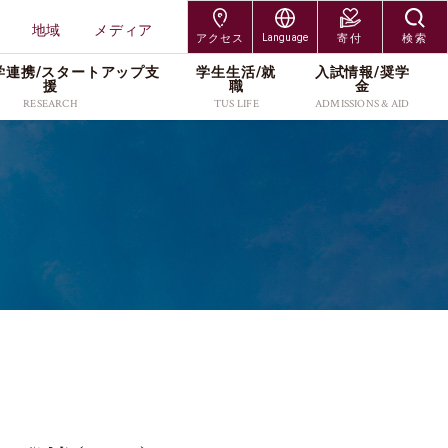
地域
メディア
アクセス
Language
寄付
検索
学連携/スタートアップ⽀
学⽣⽣活/就
⼊試情報/奨学
交通アクセス
Japanese
援
職
⾦
RESEARCH
TUS LIFE
ADMISSIONS & AID
神楽坂キャンパス
English
研究組織
キャンパスライフサポー
入試制度
研究者情報
各種手続／窓口
大学院入試
野田キャンパス
ト
研究科
工学研究科
プレスリリース
入学者募集要項
社会連携/産学連携
奨学金
編入学・専攻科入試
葛飾キャンパス
就職・キャリア
受験生・保護者
在学生・保護者
研究科
創域理工学研究科
・維
スタートアップ支援
出願案内
研究活動
キャンパス紹介
学び直し
北海道・長万部キャン
TUSオープンバッジ
卒業生
教職員
工学研究科
経営学研究科
研究紹介カタログ
進学イベント
本学の研究支援
学費・奨学金
パス
（Research Catalog）
留学サポート(海外留学支
科学研究科
企業・研究者
地域
過去の入試データ
資料請求
援／外国人留学生向け情
ッズ
報)
メディア
よくあるご質問(Q&A)
アクセス