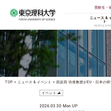
受験生・
ニュース & 
ト
NEWS & EVE
ALL
理学部第
研究
薬学部
イベント
創域情報
受賞
経営学部
地域連携
TOP
ニュース & イベント
四反田 功准教授がEU・日本の研
理学専攻
お知らせ
イベント
2026.03.30 Mon UP