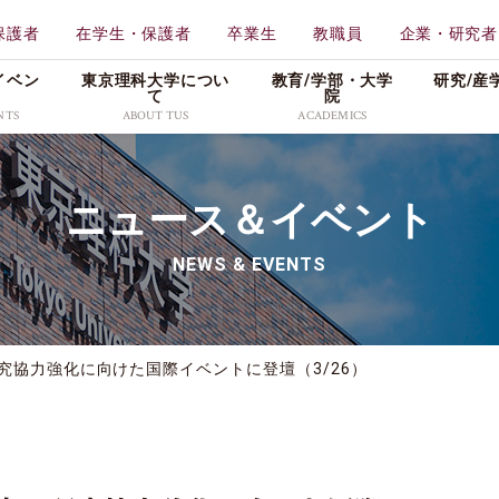
保護者
在学生・保護者
卒業生
教職員
企業・研究者
イベン
東京理科大学につい
教育/学部・⼤学
研究/産
て
院
NTS
ABOUT TUS
ACADEMICS
学校法人東京理科大学
教育
東京理科大学
ニュース＆イベント
一部
工学部
理学
特色ある取り組み
メディア
広報資料
創域理工学部
薬学
NEWS & EVENTS
情報公表・データ
プレスリリース
理窓会・こうよう会
持会
学部
先進工学部
先進
社会活動
学生の活躍
採用情報
理学部第二部
生命
キャンパス・付属施設紹
入試／合格発表
究協力強化に向けた国際イベントに登壇（3/26）
介
東京理科大学公式グ
科
教養教育研究院
販売