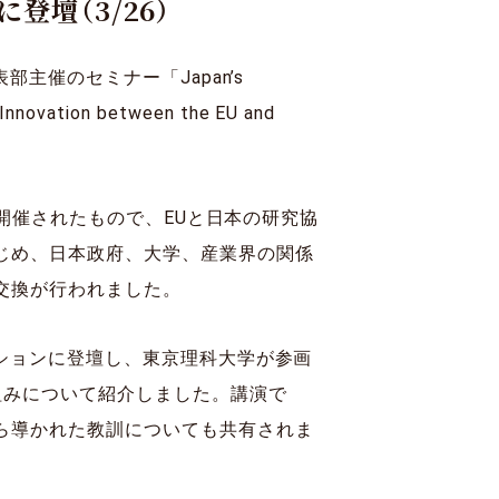
壇（3/26）
寄付
Language
主催のセミナー「Japan’s
 Innovation between the EU and
して開催されたもので、EUと日本の研究協
じめ、日本政府、大学、産業界の関係
交換が行われました。
7:25）のセッションに登壇し、東京理科大学が参画
り組みについて紹介しました。講演で
ら導かれた教訓についても共有されま