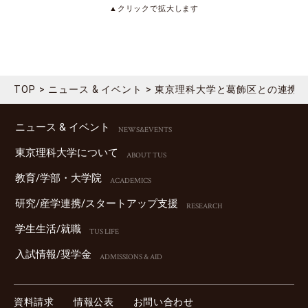
▲クリックで拡大します
TOP
ニュース & イベント
東京理科大学と葛飾区との連携
ニュース & イベント
NEWS&EVENTS
東京理科⼤学について
ABOUT TUS
教育/学部・⼤学院
ACADEMICS
研究/産学連携/スタートアップ⽀援
RESEARCH
学⽣⽣活/就職
TUS LIFE
⼊試情報/奨学⾦
ADMISSIONS & AID
資料請求
情報公表
お問い合わせ