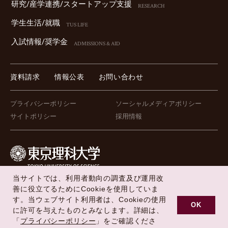
研究/産学連携/スタートアップ⽀援
RESEARCH
学⽣⽣活/就職
TUS LIFE
⼊試情報/奨学⾦
ADMISSIONS & AID
資料請求
情報公表
お問い合わせ
プライバシーポリシー
ソーシャルメディアポリシー
サイトポリシー
採用情報
当サイトでは、利用者動向の調査及び運用改
FOLLOW US !
善に役立てるためにCookieを使用していま
す。当ウェブサイト利用者は、Cookieの使用
OK
に許可を与えたものとみなします。詳細は、
「
プライバシーポリシー
」をご確認くださ
Copyright © Tokyo University of Science All Rights Reserved.