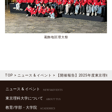
葛飾地区理大祭
TOP
ニュース & イベント
【開催報告】2025年度東京理科
ニュース & イベント
NEWS&EVENTS
東京理科⼤学について
ABOUT TUS
教育/学部・⼤学院
ACADEMICS