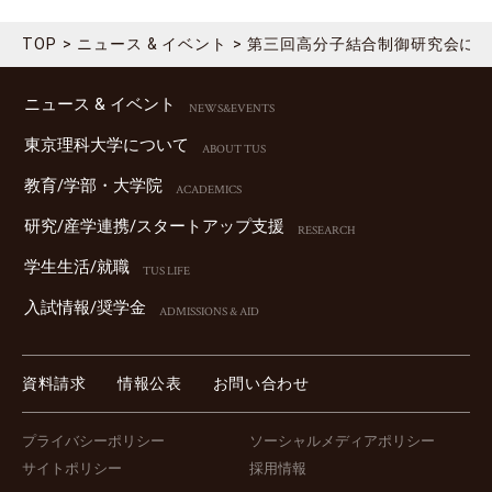
TOP
ニュース & イベント
第三回高分子結合制御研究会に
ニュース & イベント
NEWS&EVENTS
東京理科⼤学について
ABOUT TUS
教育/学部・⼤学院
ACADEMICS
研究/産学連携/スタートアップ⽀援
RESEARCH
学⽣⽣活/就職
TUS LIFE
⼊試情報/奨学⾦
ADMISSIONS & AID
資料請求
情報公表
お問い合わせ
プライバシーポリシー
ソーシャルメディアポリシー
サイトポリシー
採用情報