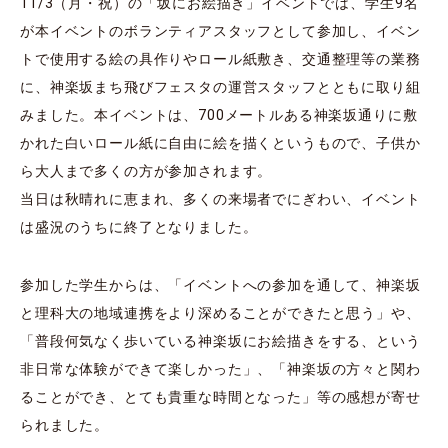
11/3（月・祝）の「坂にお絵描き」イベントでは、学生9名
が本イベントのボランティアスタッフとして参加し、イベン
トで使用する絵の具作りやロール紙敷き、交通整理等の業務
に、神楽坂まち飛びフェスタの運営スタッフとともに取り組
みました。本イベントは、700メートルある神楽坂通りに敷
かれた白いロール紙に自由に絵を描くというもので、子供か
ら大人まで多くの方が参加されます。
当日は秋晴れに恵まれ、多くの来場者でにぎわい、イベント
は盛況のうちに終了となりました。
参加した学生からは、「イベントへの参加を通して、神楽坂
と理科大の地域連携をより深めることができたと思う」や、
「普段何気なく歩いている神楽坂にお絵描きをする、という
非日常な体験ができて楽しかった」、「神楽坂の方々と関わ
ることができ、とても貴重な時間となった」等の感想が寄せ
られました。