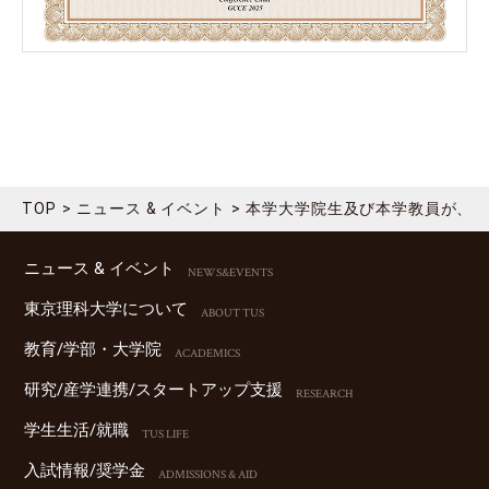
TOP
ニュース & イベント
本学大学院生及び本学教員が、国際学会2025 I
ニュース & イベント
NEWS&EVENTS
東京理科⼤学について
ABOUT TUS
教育/学部・⼤学院
ACADEMICS
研究/産学連携/スタートアップ⽀援
RESEARCH
学⽣⽣活/就職
TUS LIFE
⼊試情報/奨学⾦
ADMISSIONS & AID