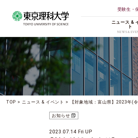
受験生・
ニュース & 
ト
NEWS & EVE
ALL
理学部第
研究
薬学部
イベント
創域情報
受賞
経営学部
地域連携
TOP
ニュース & イベント
【対象地域：富山県】2023年(
理学専攻
お知らせ
お知らせ
2023.07.14 Fri UP