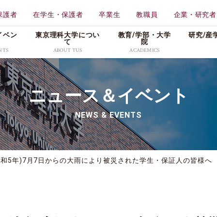
保護者
在学生・保護者
卒業生
教職員
企業・研究者
イベン
東京理科大学につい
教育/学部・⼤学
研究/産
て
院
NTS
ABOUT TUS
ACADEMICS
学校法人東京理科大学
教育
東京理科大学
ニュース＆イベント
一部
工学部
理学
特色ある取り組み
メディア
広報資料
創域理工学部
薬学
NEWS & EVENTS
情報公表・データ
プレスリリース
理窓会・こうよう会
持会
学部
先進工学部
先進
社会活動
学生の活躍
採用情報
理学部第二部
生命
キャンパス・付属施設紹
入試／合格発表
令和5年)7月7日からの大雨により被災された学生・保証人の皆様へ
介
東京理科大学公式グ
科
教養教育研究院
販売