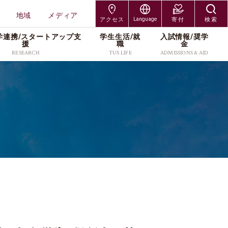
地域
メディア
アクセス
Language
寄付
検索
学連携/スタートアップ⽀
学⽣⽣活/就
⼊試情報/奨学
交通アクセス
Japanese
援
職
⾦
RESEARCH
TUS LIFE
ADMISSIONS & AID
神楽坂キャンパス
English
研究組織
キャンパスライフサポー
入試制度
研究者情報
各種手続／窓口
大学院入試
野田キャンパス
ト
研究科
工学研究科
プレスリリース
入学者募集要項
社会連携/産学連携
奨学金
編入学・専攻科入試
葛飾キャンパス
就職・キャリア
受験生・保護者
在学生・保護者
研究科
創域理工学研究科
・維
スタートアップ支援
出願案内
研究活動
キャンパス紹介
学び直し
長万部キャンパス
TUSオープンバッジ
卒業生
教職員
工学研究科
経営学研究科
研究紹介カタログ
進学イベント
本学の研究支援
学費・奨学金
（Research Catalog）
留学サポート(海外留学支
科学研究科
企業・研究者
地域
過去の入試データ
資料請求
援／外国人留学生向け情
ッズ
報)
メディア
よくあるご質問(Q&A)
アクセス