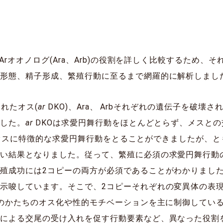
Arオオノログ(Ara、Arb)の役割を詳しく比較するため
部形態、精子形成、繁殖行動に至るまで網羅的に解析しまし
されたオス(
ar
DKO)、Ara、 Arbそれぞれの遺伝子を破壊され
ました。
ar
DKOは求愛円舞行動をほとんどとらず、メスと
オスに特徴的な求愛円舞行動をとることができましたが、と
い結果となりました。従って、繁殖に必須の求愛円舞行動の
殖成功には2コピーの両方が必須であることがわかりまし
示唆しています。そこで、2コピーそれぞれの変異体の表
レのかたちのオス化や性的モチベーションを主に制御している
スによる交尾の受け入れを促す行動要素など、異なった役割