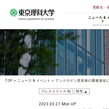
受験生・
ニュース & 
ト
NEWS & EVE
ALL
理学部第
研究
薬学部
イベント
創域情報
受賞
経営学部
地域連携
TOP
ニュース & イベント
アンドロゲン受容体の重複進化に
理学専攻
お知らせ
プレスリリース
研究
2023.03.27 Mon UP