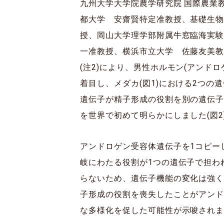
九州大学大学院農学研究院 国際農業
都大学 安齋賢特定准教授、基礎生物
授、岡山大学理学部附属牛窓臨海実験
一准教授、横浜市立大学 佐藤友美教
(注2)により、男性ホルモン(アン
着目し、メダカ(図1)における2つ
遺伝子が精子形成の役割を別の遺伝子
を世界で初めて明らかにしました(図2
アンドロゲン受容体遺伝子を1コピー
岐にわたる役割が1つの遺伝子で担わ
らないため、遺伝子機能の変化は強く
子形成の役割を喪失したことがアン
な多様化を促した可能性が示唆され