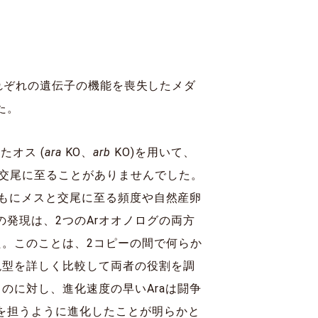
、それぞれの遺伝子の機能を喪失したメダ
た。
たオス (
ara
KO、
arb
KO)を用いて、
の交尾に至ることがありませんでした。
もにメスと交尾に至る頻度や自然産卵
発現は、2つのArオオノログの両方
た。このことは、2コピーの間で何らか
現型を詳しく比較して両者の役割を調
のに対し、進化速度の早いAraは闘争
を担うように進化したことが明らかと