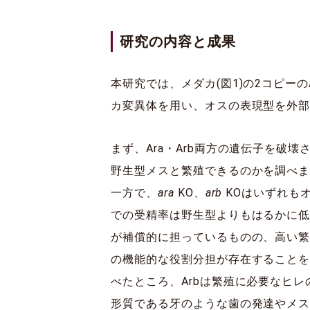
研究の内容と成果
本研究では、メダカ(図1)の2コピーの
カ変異体を用い、オスの表現型を外
まず、Ara・Arb両方の遺伝子を破壊
野生型メスと繁殖できるのかを調べ
一方で、
ara
KO、
arb
KOはいずれも
での受精率は野生型よりもはるかに低
が補償的に担っているものの、高い繁
の機能的な役割分担が存在することを
べたところ、Arbは繁殖に必要なヒ
形質である牙のような歯の発達やメ