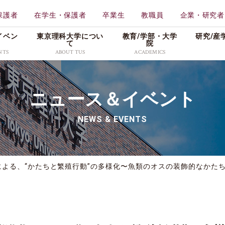
保護者
在学生・保護者
卒業生
教職員
企業・研究者
イベン
東京理科大学につい
教育/学部・⼤学
研究/産
て
院
NTS
ABOUT TUS
ACADEMICS
学校法人東京理科大学
教育
東京理科大学
ニュース＆イベント
一部
工学部
理学
特色ある取り組み
メディア
広報資料
創域理工学部
薬学
NEWS & EVENTS
情報公表・データ
プレスリリース
理窓会・こうよう会
持会
学部
先進工学部
先進
社会活動
学生の活躍
採用情報
理学部第二部
生命
キャンパス・付属施設紹
入試／合格発表
よる、“かたちと繁殖行動”の多様化〜魚類のオスの装飾的なかた
介
東京理科大学公式グ
科
教養教育研究院
販売