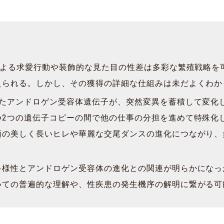
による求愛行動や装飾的な見た目の性差は多彩な繁殖戦略を
えられる。しかし、その獲得の詳細な仕組みは未だよくわか
えたアンドロゲン受容体遺伝子が、突然変異を蓄積して変化
つ2つの遺伝子コピーの間で他の仕事の分担を進めて特殊化
類の美しく長いヒレや華麗な交尾ダンスの進化につながり、
多様性とアンドロゲン受容体の進化との関連が明らかになっ
いての普遍的な理解や、性疾患の発生機序の解明に繋がる可