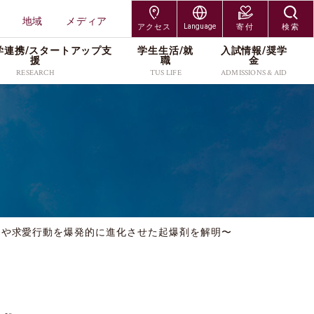
地域
メディア
アクセス
Language
寄付
検索
学連携/スタートアップ⽀
学⽣⽣活/就
⼊試情報/奨学
交通アクセス
Japanese
援
職
⾦
RESEARCH
TUS LIFE
ADMISSIONS & AID
神楽坂キャンパス
English
研究組織
キャンパスライフサポー
入試制度
研究者情報
各種手続／窓口
大学院入試
野田キャンパス
ト
研究科
工学研究科
プレスリリース
入学者募集要項
社会連携/産学連携
奨学金
編入学・専攻科入試
葛飾キャンパス
就職・キャリア
受験生・保護者
在学生・保護者
研究科
創域理工学研究科
・維
スタートアップ支援
出願案内
研究活動
キャンパス紹介
学び直し
長万部キャンパス
TUSオープンバッジ
卒業生
教職員
工学研究科
経営学研究科
研究紹介カタログ
進学イベント
本学の研究支援
学費・奨学金
（Research Catalog）
留学サポート(海外留学支
科学研究科
企業・研究者
地域
過去の入試データ
資料請求
ちや求愛行動を爆発的に進化させた起爆剤を解明〜
援／外国人留学生向け情
ッズ
報)
メディア
よくあるご質問(Q&A)
アクセス