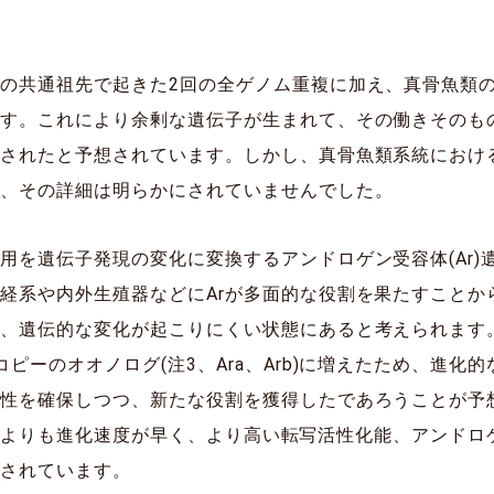
の共通祖先で起きた2回の全ゲノム重複に加え、真骨魚類の
ます。これにより余剰な遺伝子が生まれて、その働きそのも
進されたと予想されています。しかし、真骨魚類系統におけ
か、その詳細は明らかにされていませんでした。
用を遺伝子発現の変化に変換するアンドロゲン受容体(Ar)
経系や内外生殖器などにArが多面的な役割を果たすことか
め、遺伝的な変化が起こりにくい状態にあると考えられます
ピーのオオノログ(注3、Ara、Arb)に増えたため、進化
長性を確保しつつ、新たな役割を獲得したであろうことが予
はArbよりも進化速度が早く、より高い転写活性化能、アンド
出されています。