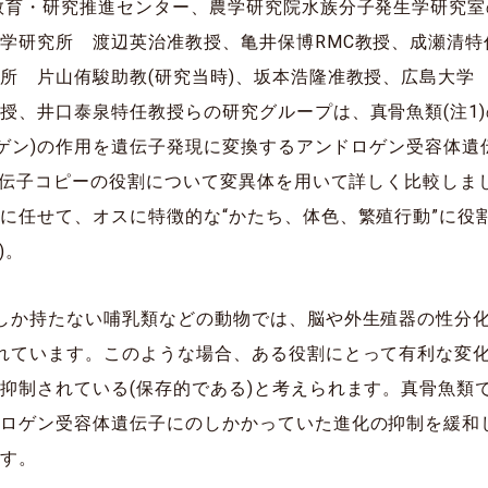
教育・研究推進センター、農学研究院水族分子発生学研究
学研究所 渡辺英治准教授、亀井保博RMC教授、成瀬清
所 片山侑駿助教(研究当時)、坂本浩隆准教授、広島大学
授、井口泰泉特任教授らの研究グループは、真骨魚類(注1
ドロゲン)の作用を遺伝子発現に変換するアンドロゲン受容体
の遺伝子コピーの役割について変異体を用いて詳しく比較し
に任せて、オスに特徴的な“かたち、体色、繁殖行動”に役
)。
しか持たない哺乳類などの動物では、脳や外生殖器の性分
れています。このような場合、ある役割にとって有利な変
抑制されている(保存的である)と考えられます。真骨魚類
ドロゲン受容体遺伝子にのしかかっていた進化の抑制を緩和
ます。