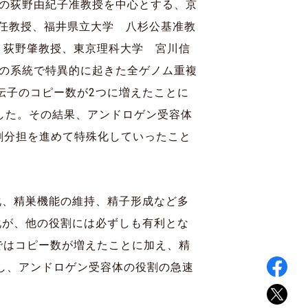
室の荻野由紀子准教授を中心とする、京
特任教授、福井県立大学 八杉公基准教
 荻野肇教授、東京理科大学 宮川信
)の系統で特異的に起きた全ゲノム重複
遺伝子のコピー数が2つに増えたことに
ました。その結果、アンドロゲン受容体
割分担を進めて特殊化していったこと
化、精巣機能の維持、精子形成など多
化が、他の役割には必ずしも有利とな
ではコピー数が増えたことに加え、精
し、アンドロゲン受容体の役割の急速