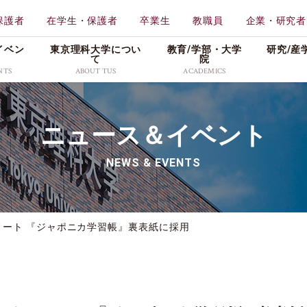
保護者
在学生・保護者
卒業生
教職員
企業・研究者
イベン
東京理科大学につい
教育/学部・⼤学
研究/産
て
院
NTS
ABOUT TUS
ACADEMICS
学校法人東京理科大学
教育
東京理科大学
ニュース＆イベント
一部
工学部
理学
特色ある取り組み
メディア
広報資料
創域理工学部
薬学
NEWS & EVENTS
情報公表・データ
プレスリリース
理窓会・こうよう会
持会
学部
先進工学部
先進
社会活動
学生の活躍
採用情報
理学部第二部
生命
キャンパス・付属施設紹
入試／合格発表
ート 『ジャポニカ学習帳』裏表紙に採用
介
東京理科大学公式グ
科
教養教育研究院
販売