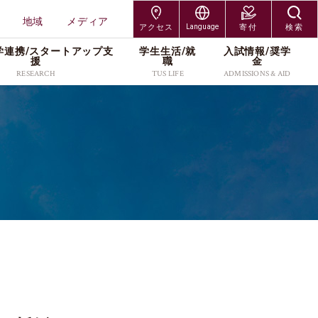
地域
メディア
アクセス
Language
寄付
検索
学連携/スタートアップ⽀
学⽣⽣活/就
⼊試情報/奨学
交通アクセス
Japanese
援
職
⾦
RESEARCH
TUS LIFE
ADMISSIONS & AID
神楽坂キャンパス
English
研究組織
キャンパスライフサポー
入試制度
研究者情報
各種手続／窓口
大学院入試
野田キャンパス
ト
研究科
工学研究科
プレスリリース
入学者募集要項
社会連携/産学連携
奨学金
編入学・専攻科入試
葛飾キャンパス
就職・キャリア
受験生・保護者
在学生・保護者
研究科
創域理工学研究科
・維
スタートアップ支援
出願案内
研究活動
キャンパス紹介
学び直し
北海道・長万部キャン
TUSオープンバッジ
卒業生
教職員
工学研究科
経営学研究科
研究紹介カタログ
進学イベント
本学の研究支援
学費・奨学金
パス
（Research Catalog）
留学サポート(海外留学支
科学研究科
企業・研究者
地域
過去の入試データ
資料請求
援／外国人留学生向け情
ッズ
報)
メディア
よくあるご質問(Q&A)
アクセス