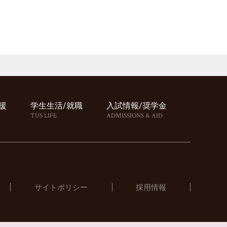
援
学⽣⽣活/就職
⼊試情報/奨学⾦
TUS LIFE
ADMISSIONS & AID
サイトポリシー
採用情報