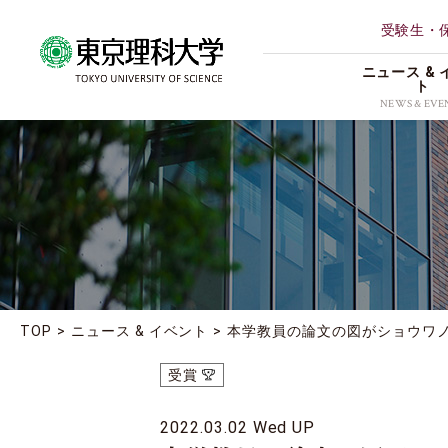
受験生・
ニュース & 
ト
NEWS & EVE
ALL
理学部第
研究
薬学部
イベント
創域情報
受賞
経営学部
地域連携
TOP
ニュース & イベント
本学教員の論文の図がショウワノ
理学専攻
お知らせ
受賞
2022.03.02 Wed UP