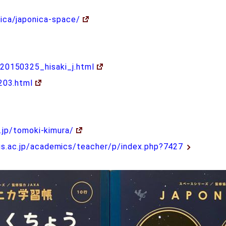
ica/japonica-space/
/20150325_hisaki_j.html
203.html
c.jp/tomoki-kimura/
us.ac.jp/academics/teacher/p/index.php?7427