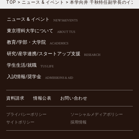
TOP
ニュース & イベント
本学向井 千秋特任副学長のイン
ニュース & イベント
NEWS&EVENTS
東京理科⼤学について
ABOUT TUS
教育/学部・⼤学院
ACADEMICS
研究/産学連携/スタートアップ⽀援
RESEARCH
学⽣⽣活/就職
TUS LIFE
⼊試情報/奨学⾦
ADMISSIONS & AID
資料請求
情報公表
お問い合わせ
プライバシーポリシー
ソーシャルメディアポリシー
サイトポリシー
採用情報