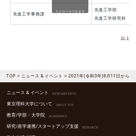
先進工学部
スクロールできます
先進工学事務課
先進工学研究科
以上
TOP
ニュース & イベント
2021年(令和3年)8月11日
ニュース & イベント
NEWS&EVENTS
東京理科⼤学について
ABOUT TUS
教育/学部・⼤学院
ACADEMICS
研究/産学連携/スタートアップ⽀援
RESEARCH