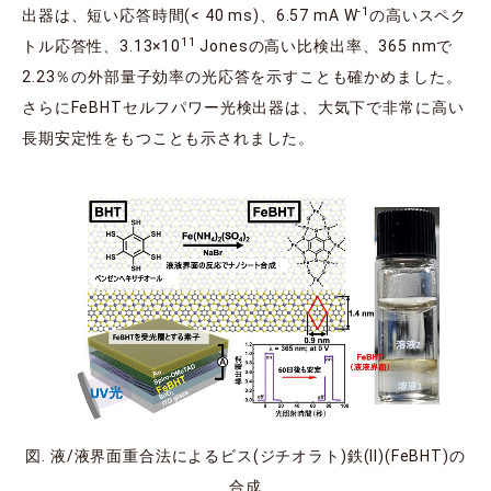
-1
出器は、短い応答時間(< 40 ms)、6.57 mA W
の高いスペク
11
トル応答性、3.13×10
Jonesの高い比検出率、365 nmで
2.23％の外部量子効率の光応答を示すことも確かめました。
さらにFeBHTセルフパワー光検出器は、大気下で非常に高い
長期安定性をもつことも示されました。
図. 液/液界面重合法によるビス(ジチオラト)鉄(II)(FeBHT)の
合成