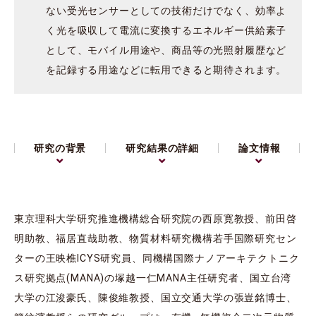
ない受光センサーとしての技術だけでなく、効率よ
く光を吸収して電流に変換するエネルギー供給素子
として、モバイル用途や、商品等の光照射履歴など
を記録する用途などに転用できると期待されます。
研究の背景
研究結果の詳細
論文情報
東京理科大学研究推進機構総合研究院の西原寛教授、前田啓
明助教、福居直哉助教、物質材料研究機構若手国際研究セン
ターの王映樵ICYS研究員、同機構国際ナノアーキテクトニク
ス研究拠点(MANA)の塚越一仁MANA主任研究者、国立台湾
大学の江浚豪氏、陳俊維教授、国立交通大学の張豈銘博士、