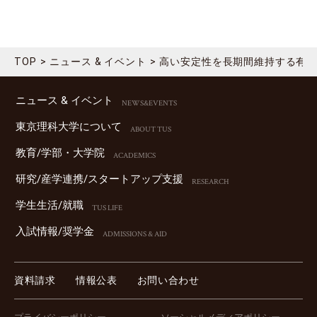
TOP
ニュース & イベント
高い安定性を長期間維持する有機
ニュース & イベント
NEWS&EVENTS
東京理科⼤学について
ABOUT TUS
教育/学部・⼤学院
ACADEMICS
研究/産学連携/スタートアップ⽀援
RESEARCH
学⽣⽣活/就職
TUS LIFE
⼊試情報/奨学⾦
ADMISSIONS & AID
資料請求
情報公表
お問い合わせ