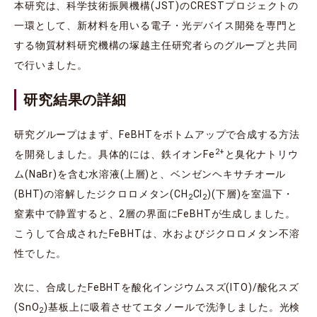
本研究は、科学技術振興機構(JST)のCRESTプロジェクトの
一環として、新材料を用いる電子・光デバイス開発を専門と
する物質材料研究機構の塚越主任研究者らのグループと共同
で行いました。
研究結果の詳細
研究グループはまず、FeBHTをボトムアップで合成する方法
2+
を開発しました。具体的には、鉄イオンFe
と臭化ナトリウ
ム(NaBr)を含む水溶液(上層)と、ベンゼンヘキサチオール
(BHT)の溶解したジクロロメタン(CH
Cl
)(下層)を室温下・
2
2
窒素中で静置すると、2層の界面にFeBHTが生成しました。
こうして合成されたFeBHTは、水およびジクロロメタン不溶
性でした。
次に、合成したFeBHTを酸化インジウムスズ(ITO)/酸化スズ
(SnO
)基板上に吸着させてエタノールで洗浄しました。光検
2