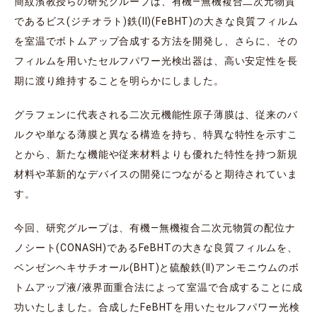
簡紋濱教授らの研究グループは、有機―無機複合二次元物質
であるビス(ジチオラト)鉄(II)(FeBHT)の大きな良質フィルム
を室温でボトムアップ合成する方法を開発し、さらに、その
フィルムを用いたセルフパワー光検出器は、高い安定性を長
期に渡り維持することを明らかにしました。
グラフェンに代表される二次元機能性原子薄膜は、従来のバ
ルクや単なる薄膜と異なる構造を持ち、特異な特性を示すこ
とから、新たな機能や従来材料よりも優れた特性を持つ新規
材料や革新的なデバイスの開発につながると期待されていま
す。
今回、研究グループは、有機―無機複合二次元物質の配位ナ
ノシート(CONASH)であるFeBHTの大きな良質フィルムを、
ベンゼンヘキサチオール(BHT)と硫酸鉄(II)アンモニウムのボ
トムアップ液/液界面重合法によって室温で合成することに成
功いたしました。合成したFeBHTを用いたセルフパワー光検