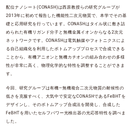
配位ナノシート(CONASH)は西原教授らの研究グループが
2013年に初めて報告した機能性二次元物質で、本学でその基
礎と応用研究を行っています。CONASHはタイル状に敷き詰
められた有機リガンド分子と無機金属イオンからなる2次元
ネットワークです。CONASHは電気触媒やフォトニクスによ
る自己組織化を利用したボトムアッププロセスで合成できる
ことから、有機アニオンと無機カチオンの組み合わせの多様
性が非常に高く、物理化学的な特性を調整することができま
す。
今回、研究グループは有機―無機複合二次元物質の耐候性の
低さを克服すべく、大気中で安定なCONASHであるFeBHTを
デザインし、そのボトムアップ合成法を開発し、合成した
FeBHTを用いたセルフパワー光検出器の光応答特性を調べま
した。