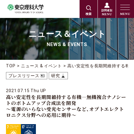
訪問者別
MENU
MENU
検索
ニュース＆イベント
NEWS & EVENTS
TOP
ニュース & イベント
高い安定性を長期間維持する有機
プレスリリース
研究
2021.07.15 Thu UP
高い安定性を長期間維持する有機―無機複合ナノシー
トのボトムアップ合成法を開発
～電源のいらない受光センサーなど、オプトエレクト
ロニクス分野への応用に期待～