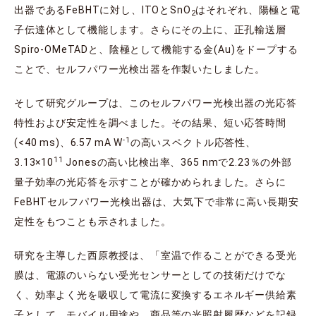
出器であるFeBHTに対し、ITOとSnO
はそれぞれ、陽極と電
2
子伝達体として機能します。さらにその上に、正孔輸送層
Spiro-OMeTADと、陰極として機能する金(Au)をドープする
ことで、セルフパワー光検出器を作製いたしました。
そして研究グループは、このセルフパワー光検出器の光応答
特性および安定性を調べました。その結果、短い応答時間
-1
(<40 ms)、6.57 mA W
の高いスペクトル応答性、
11
3.13×10
Jonesの高い比検出率、365 nmで2.23％の外部
量子効率の光応答を示すことが確かめられました。さらに
FeBHTセルフパワー光検出器は、大気下で非常に高い長期安
定性をもつことも示されました。
研究を主導した西原教授は、「室温で作ることができる受光
膜は、電源のいらない受光センサーとしての技術だけでな
く、効率よく光を吸収して電流に変換するエネルギー供給素
子として、モバイル用途や、商品等の光照射履歴などを記録