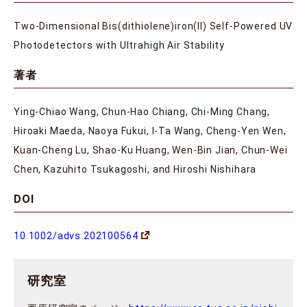
Two-Dimensional Bis(dithiolene)iron(II) Self-Powered UV
Photodetectors with Ultrahigh Air Stability
著者
Ying-Chiao Wang, Chun-Hao Chiang, Chi-Ming Chang,
Hiroaki Maeda, Naoya Fukui, I-Ta Wang, Cheng-Yen Wen,
Kuan-Cheng Lu, Shao-Ku Huang, Wen-Bin Jian, Chun-Wei
Chen, Kazuhito Tsukagoshi, and Hiroshi Nishihara
DOI
10.1002/advs.202100564
研究室