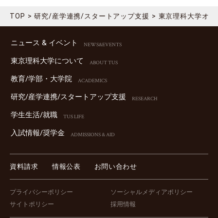
TOP
研究/産学連携/スタートアップ支援
東京理科大学オー
ニュース & イベント
NEWS&EVENTS
東京理科⼤学について
ABOUT TUS
教育/学部・⼤学院
ACADEMICS
研究/産学連携/スタートアップ⽀援
RESEARCH
学⽣⽣活/就職
TUS LIFE
⼊試情報/奨学⾦
ADMISSIONS & AID
資料請求
情報公表
お問い合わせ
プライバシーポリシー
ソーシャルメディアポリシー
サイトポリシー
採用情報