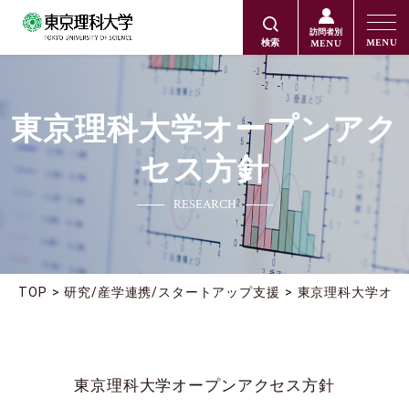
訪問者別
MENU
MENU
検索
東京理科大学オープンアク
セス方針
RESEARCH
TOP
研究/産学連携/スタートアップ支援
東京理科大学オー
東京理科大学オープンアクセス方針