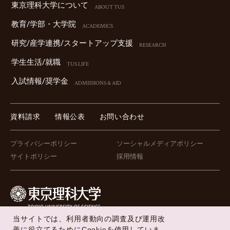
東京理科⼤学について
ABOUT TUS
教育/学部・⼤学院
ACADEMICS
研究/産学連携/スタートアップ⽀援
RESEARCH
学⽣⽣活/就職
TUS LIFE
⼊試情報/奨学⾦
ADMISSIONS & AID
資料請求
情報公表
お問い合わせ
プライバシーポリシー
ソーシャルメディアポリシー
サイトポリシー
採用情報
当サイトでは、利用者動向の調査及び運用改
FOLLOW US !
善に役立てるためにCookieを使用していま