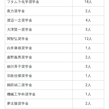
フタムラ化学奨学金
18人
夜力奨学金
2人
渡辺一之奨学金
4人
大澤賢一奨学金
3人
関智弘奨学金
12人
白井康雄奨学金
1人
森野義男奨学金
2人
細川斉子奨学金
3人
宗政信傑奨学金
1人
鶴田禎二奨学金
2人
機械工学科奨学金
1人
夢太陽奨学金
2人