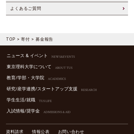
よくあるご質問
TOP
寄付
募金報告
ニュース & イベント
NEWS&EVENTS
東京理科⼤学について
ABOUT TUS
教育/学部・⼤学院
ACADEMICS
研究/産学連携/スタートアップ⽀援
RESEARCH
学⽣⽣活/就職
TUS LIFE
⼊試情報/奨学⾦
ADMISSIONS & AID
資料請求
情報公表
お問い合わせ