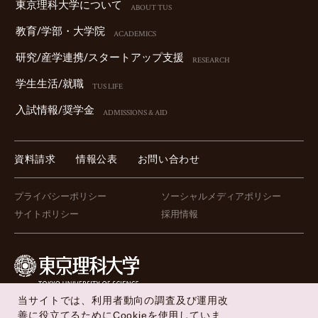
東京理科⼤学について
ABOUT TUS
教育/学部・⼤学院
ACADEMICS
研究/産学連携/スタートアップ⽀援
RESEARCH
学⽣⽣活/就職
TUS LIFE
⼊試情報/奨学⾦
ADMISSIONS & AID
資料請求
情報公表
お問い合わせ
プライバシーポリシー
ソーシャルメディアポリシー
サイトポリシー
採用情報
当サイトでは、利用者動向の調査及び運用改
FOLLOW US !
善に役立てるためにCookieを使用していま