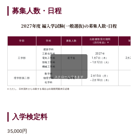
募集人数・日程
2027年度 編入学試験(一般選抜)の募集人数・日程
出願書類受付期間
学部
学科
募集人数
筆記試
（消印有効）※
建築学科
工業化学科
2027年
工学部
電気工学科
若干名
1月7日（木）
2月20日
情報工学科
～1月12日（火）
機械工学科
数学科
2月15日（月）
スクロールできます
理学部第二部
物理学科
若干名
―
～2月18日（木）
化学科
※ ただし、日本国外から出願する場合は出願期間最終日必着
入学検定料
35,000円