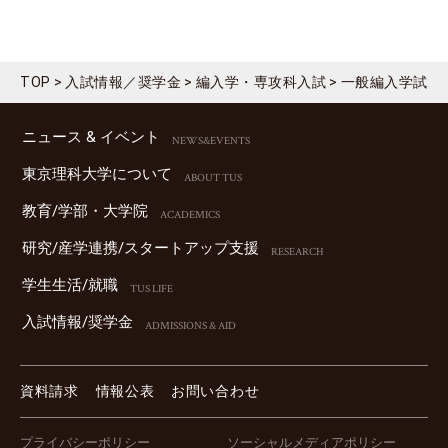
TOP
入試情報／奨学金
編入学・専攻科入試
一般編入学試験
ニュース & イベント
NEWS&EVENTS
東京理科⼤学について
ABOUT TUS
教育/学部・⼤学院
ACADEMICS
研究/産学連携/スタートアップ⽀援
RESEARCH
学⽣⽣活/就職
TUS LIFE
⼊試情報/奨学⾦
ADMISSIONS & AID
資料請求
情報公表
お問い合わせ
プライバシーポリシー
ソーシャルメディアポリシー