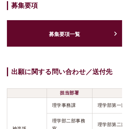
募集要項
募集要項一覧
出願に関する問い合わせ／送付先
担当部署
出
(
理学事務課
理学部第一部
理学部二部事務
理学部第二部
神楽坂
室