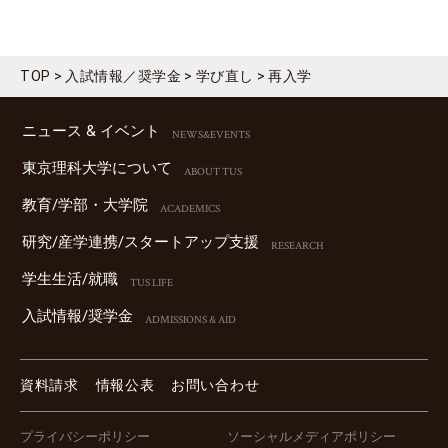
TOP
入試情報／奨学金
学び直し
再入学
ニュース & イベント
NEWS&EVENTS
東京理科⼤学について
ABOUT TUS
教育/学部・⼤学院
ACADEMICS
研究/産学連携/スタートアップ⽀援
RESEARCH
学⽣⽣活/就職
TUS LIFE
⼊試情報/奨学⾦
ADMISSIONS & AID
資料請求
情報公表
お問い合わせ
プライバシーポリシー
ソーシャルメディアポリシー