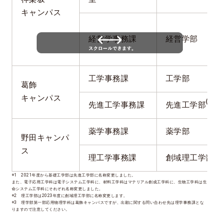
キャンパス
経営学事務課
経営学部
工学事務課
工学部
葛飾
キャンパス
(※1
先進工学事務課
先進工学部
薬学事務課
薬学部
野田キャンパ
ス
(
理工学事務課
創域理工学部
※1 2021年度から基礎工学部は先進工学部に名称変更しました。
また、電子応用工学科は電子システム工学科に、材料工学科はマテリアル創成工学科に、生物工学科は生
命システム工学科にそれぞれ名称変更しました。
※2 理工学部は2023年度に創域理工学部に名称変更します。
※3 理学部第一部応用物理学科は葛飾キャンパスですが、出願に関する問い合わせ先は理学事務課とな
りますので注意してください。