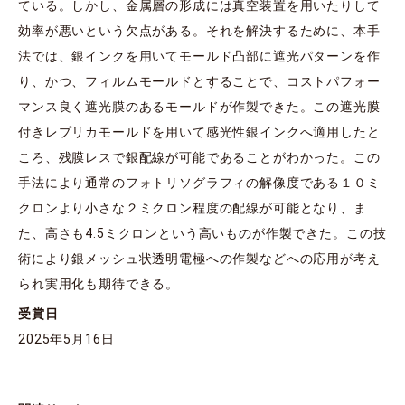
ている。しかし、金属層の形成には真空装置を用いたりして
効率が悪いという欠点がある。それを解決するために、本手
法では、銀インクを用いてモールド凸部に遮光パターンを作
り、かつ、フィルムモールドとすることで、コストパフォー
マンス良く遮光膜のあるモールドが作製できた。この遮光膜
付きレプリカモールドを用いて感光性銀インクへ適用したと
ころ、残膜レスで銀配線が可能であることがわかった。この
手法により通常のフォトリソグラフィの解像度である１０ミ
クロンより小さな２ミクロン程度の配線が可能となり、ま
た、高さも4.5ミクロンという高いものが作製できた。この技
術により銀メッシュ状透明電極への作製などへの応用が考え
られ実用化も期待できる。
受賞日
2025年5月16日