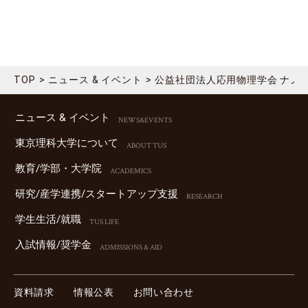
TOP
ニュース & イベント
公益社団法人応用物理学会 ナノインプ
ニュース & イベント
NEWS&EVENTS
東京理科⼤学について
ABOUT TUS
教育/学部・⼤学院
ACADEMICS
研究/産学連携/スタートアップ⽀援
RESEARCH
学⽣⽣活/就職
TUS LIFE
⼊試情報/奨学⾦
ADMISSIONS & AID
資料請求
情報公表
お問い合わせ