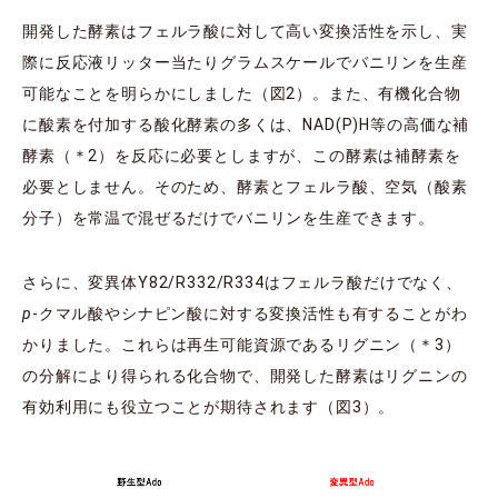
開発した酵素はフェルラ酸に対して高い変換活性を示し、実
際に反応液リッター当たりグラムスケールでバニリンを生産
可能なことを明らかにしました（図2）。また、有機化合物
に酸素を付加する酸化酵素の多くは、NAD(P)H等の高価な補
酵素（＊2）を反応に必要としますが、この酵素は補酵素を
必要としません。そのため、酵素とフェルラ酸、空気（酸素
分子）を常温で混ぜるだけでバニリンを生産できます。
さらに、変異体Y82/R332/R334はフェルラ酸だけでなく、
p
-クマル酸やシナピン酸に対する変換活性も有することがわ
かりました。これらは再生可能資源であるリグニン（＊3）
の分解により得られる化合物で、開発した酵素はリグニンの
有効利用にも役立つことが期待されます（図3）。