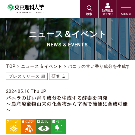
訪問者別
MENU
MENU
検索
ニュース＆イベント
NEWS & EVENTS
TOP
ニュース & イベント
バニラの甘い香り成分を生成す
プレスリリース
研究
2024.05.16 Thu UP
バニラの甘い香り成分を生成する酵素を開発
～農産廃棄物由来の化合物から室温で簡便に合成可能
～