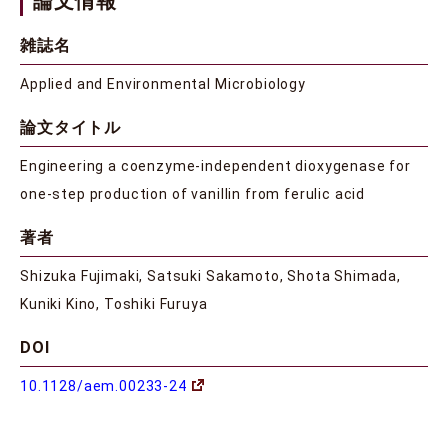
論文情報
雑誌名
Applied and Environmental Microbiology
論文タイトル
Engineering a coenzyme-independent dioxygenase for
one-step production of vanillin from ferulic acid
著者
Shizuka Fujimaki, Satsuki Sakamoto, Shota Shimada,
Kuniki Kino, Toshiki Furuya
DOI
10.1128/aem.00233-24