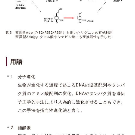
図3 変異型Ado（Y82/R332/R334）を用いたリグニンの有効利用
変異型Adoは
p
-クマル酸やシナピン酸にも変換活性を示した。
用語
＊1 分子進化
生物が進化する過程で起こるDNAの塩基配列やタンパ
ク質のアミノ酸配列の変化。DNAやタンパク質を遺伝
子工学的手法により人為的に進化させることもでき、
この手法を指向性進化法と言う。
＊2 補酵素