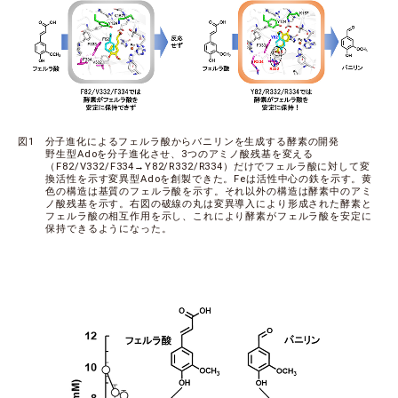
図1 分子進化によるフェルラ酸からバニリンを生成する酵素の開発
野生型Adoを分子進化させ、3つのアミノ酸残基を変える
（F82/V332/F334→Y82/R332/R334）だけでフェルラ酸に対して変
換活性を示す変異型Adoを創製できた。Feは活性中心の鉄を示す。黄
色の構造は基質のフェルラ酸を示す。それ以外の構造は酵素中のアミ
ノ酸残基を示す。右図の破線の丸は変異導入により形成された酵素と
フェルラ酸の相互作用を示し、これにより酵素がフェルラ酸を安定に
保持できるようになった。