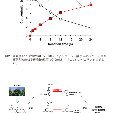
図2 変異型Ado（Y82/R332/R334）によるフェルラ酸からのバニリン生産
変異型Adoは24時間の反応で7.0mM（1.1g/L）のバニリンを生成し
た。