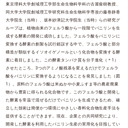
東京理科大学創域理工学部生命生物科学科の古屋俊樹教授、
同大学大学院創域理工学研究科生命生物科学専攻の藤巻静香
大学院生（当時）、坂本紗津記大学院生（当時）らの研究グ
ループは、植物由来のフェルラ酸から一段階でバニリンを生
成する酵素の開発に成功しました。フェルラ酸をバニリンに
変換する酵素の創製を試行錯誤する中で、フェルラ酸と部分
構造が類似するイソオイゲノールという化合物を変換する酵
素に着目しました。この酵素タンパク質を分子進化（＊1）
させたところ、3つのアミノ酸残基を変えるだけでフェルラ
酸をバニリンに変換するようになることを発見しました（図
1）。原料のフェルラ酸は米ぬかや小麦ふすま等の農産廃棄
物から豊富に得られる化合物です。このフェルラ酸と開発し
た酵素を常温で混ぜるだけでバニリンを生成できるため、確
立した技術は簡便かつ環境にやさしい香料化合物生産手法を
提供することができます。現在、企業との共同研究により、
開発した酵素を利用したバニリン生産の実用化を目指してい