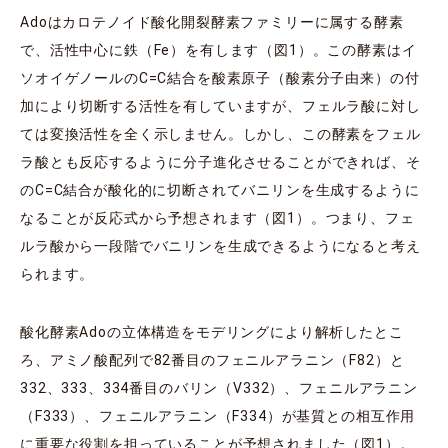
Adoはカロテノイド酸化開裂酵素ファミリーに属する酵素
で、活性中心に鉄（Fe）を有します（図1）。この酵素はイ
ソオイゲノールのC=C結合を酸素原子（酸素分子由来）の付
加により切断する活性を有していますが、フェルラ酸に対し
ては変換活性を全く示しません。しかし、この酵素をフェル
ラ酸とも反応するように分子進化させることができれば、そ
のC=C結合が酸化的に切断されてバニリンを生成するように
なることが反応式から予想されます（図1）。つまり、フェ
ルラ酸から一段階でバニリンを生成できるようになると考え
られます。
酸化酵素Adoの立体構造をモデリングにより解析したとこ
ろ、アミノ酸配列で82番目のフェニルアラニン（F82）と
332、333、334番目のバリン（V332）、フェニルアラニン
（F333）、フェニルアラニン（F334）が基質との相互作用
に重要な役割を担っていることが予想されました（図1）。