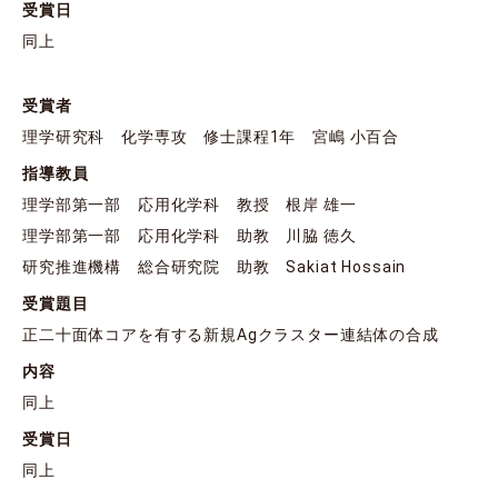
受賞日
同上
受賞者
理学研究科 化学専攻 修士課程1年 宮嶋 小百合
指導教員
理学部第一部 応用化学科 教授 根岸 雄一
理学部第一部 応用化学科 助教 川脇 徳久
研究推進機構 総合研究院 助教 Sakiat Hossain
受賞題目
正二十面体コアを有する新規Agクラスター連結体の合成
内容
同上
受賞日
同上