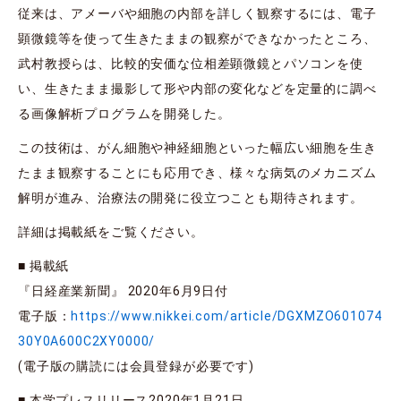
従来は、アメーバや細胞の内部を詳しく観察するには、電子
顕微鏡等を使って生きたままの観察ができなかったところ、
武村教授らは、比較的安価な位相差顕微鏡とパソコンを使
い、生きたまま撮影して形や内部の変化などを定量的に調べ
る画像解析プログラムを開発した。
この技術は、がん細胞や神経細胞といった幅広い細胞を生き
たまま観察することにも応用でき、様々な病気のメカニズム
解明が進み、治療法の開発に役立つことも期待されます。
詳細は掲載紙をご覧ください。
■ 掲載紙
『日経産業新聞』 2020年6月9日付
電子版：
https://www.nikkei.com/article/DGXMZO601074
30Y0A600C2XY0000/
(電子版の購読には会員登録が必要です)
■ 本学プレスリリース2020年1月21日