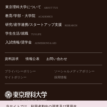
東京理科⼤学について
ABOUT TUS
教育/学部・⼤学院
ACADEMICS
研究/産学連携/スタートアップ⽀援
RESEARCH
学⽣⽣活/就職
TUS LIFE
⼊試情報/奨学⾦
ADMISSIONS & AID
資料請求
情報公表
お問い合わせ
プライバシーポリシー
ソーシャルメディアポリシー
サイトポリシー
採用情報
当サイトでは、利用者動向の調査及び運用改