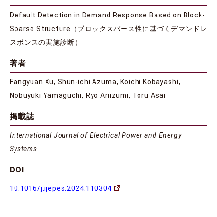
Default Detection in Demand Response Based on Block-
Sparse Structure（ブロックスパース性に基づくデマンドレ
スポンスの実施診断）
著者
Fangyuan Xu, Shun-ichi Azuma, Koichi Kobayashi,
Nobuyuki Yamaguchi, Ryo Ariizumi, Toru Asai
掲載誌
International Journal of Electrical Power and Energy
Systems
DOI
10.1016/j.ijepes.2024.110304