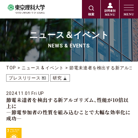
訪問者別
MENU
MENU
検索
ニュース＆イベント
NEWS & EVENTS
TOP
ニュース & イベント
節電未達者を検出する新アルゴリ
プレスリリース
研究
2024.11.01 Fri UP
節電未達者を検出する新アルゴリズム、性能が10倍以
上に
―節電参加者の性質を組み込むことで大幅な効率化に
成功―