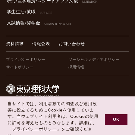
研究/産学連携/スタートアップ⽀援
RESEARCH
学⽣⽣活/就職
TUS LIFE
⼊試情報/奨学⾦
ADMISSIONS & AID
資料請求
情報公表
お問い合わせ
プライバシーポリシー
ソーシャルメディアポリシー
サイトポリシー
採用情報
当サイトでは、利用者動向の調査及び運用改
FOLLOW US !
善に役立てるためにCookieを使用していま
す。当ウェブサイト利用者は、Cookieの使用
OK
に許可を与えたものとみなします。詳細は、
「
プライバシーポリシー
」をご確認くださ
Copyright © Tokyo University of Science All Rights Reserved.