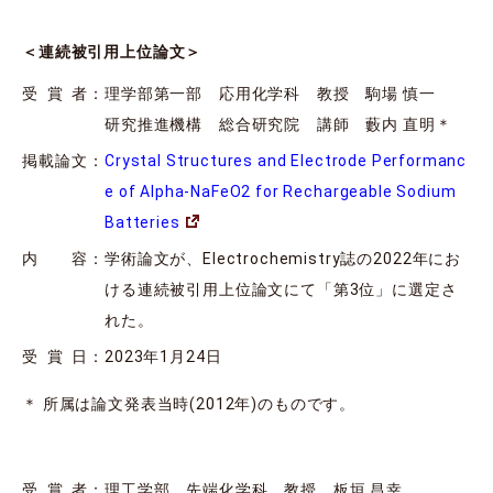
＜連続被引用上位論文＞
受 賞 者
：
理学部第一部 応用化学科 教授 駒場 慎一
研究推進機構 総合研究院 講師 藪内 直明＊
掲載論文
：
Crystal Structures and Electrode Performanc
e of Alpha-NaFeO2 for Rechargeable Sodium
Batteries
内 容
：
学術論文が、Electrochemistry誌の2022年にお
ける連続被引用上位論文にて「第3位」に選定さ
れた。
受 賞 日
：
2023年1月24日
＊ 所属は論文発表当時(2012年)のものです。
受 賞 者
：
理工学部 先端化学科 教授 板垣 昌幸