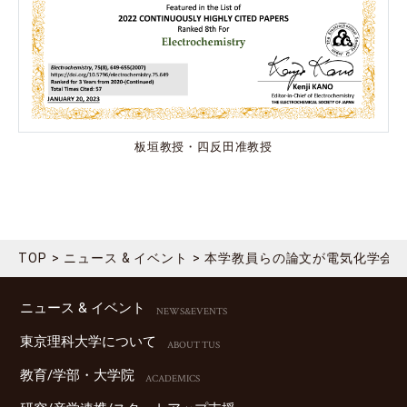
板垣教授・四反田准教授
TOP
ニュース & イベント
本学教員らの論文が電気化学会発行『
ニュース & イベント
NEWS&EVENTS
東京理科⼤学について
ABOUT TUS
教育/学部・⼤学院
ACADEMICS