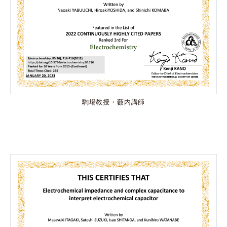
駒場教授・藪内講師