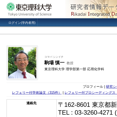
ログイン(学内者用)
コマバ シンイチ
駒場 慎一
教授
東京理科大学 理学部第一部 応用化学科
プロフィール |
研究シ
レフェリー付学術論文（315件）
|
レフェリー付プロシーディングス（
連絡先
〒162-8601 東京都
TEL : 03-3260-42