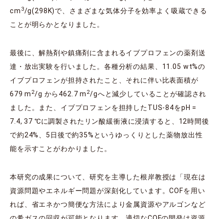
3
cm
/g(298K)で、さまざまな気体分子を効率よく吸蔵できる
ことが明らかとなりました。
最後に、解熱剤や鎮痛剤に含まれるイブプロフェンの薬剤送
達・放出実験を行いました。各種分析の結果、11.05 wt%の
イブプロフェンが担持されたこと、それに伴い比表面積が
2
2
679 m
/g から462.7 m
/gへと減少していることが確認され
ました。また、イブプロフェンを担持したTUS-84をpH =
7.4, 37 ℃に調製されたリン酸緩衝液に浸漬すると、12時間後
で約24%、5日後で約35%というゆっくりとした薬物放出性
能を示すことがわかりました。
本研究の成果について、研究を主導した根岸教授は「現在は
資源問題やエネルギー問題が深刻化しています。COFを用い
れば、省エネかつ簡便な方法により金属資源やアルゴンなど
の希ガスの回収が可能となります。適切なCOFの開発は資源