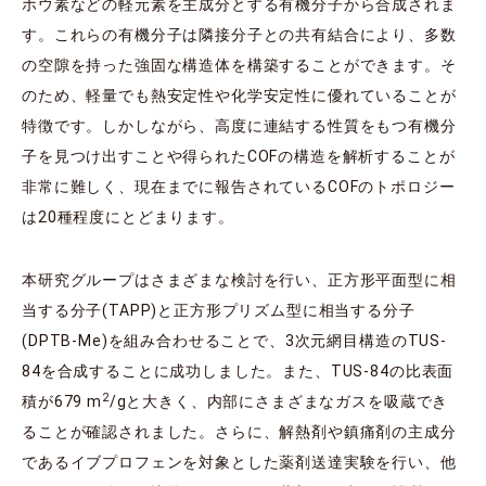
ホウ素などの軽元素を主成分とする有機分子から合成されま
す。これらの有機分子は隣接分子との共有結合により、多数
の空隙を持った強固な構造体を構築することができます。そ
のため、軽量でも熱安定性や化学安定性に優れていることが
特徴です。しかしながら、高度に連結する性質をもつ有機分
子を見つけ出すことや得られたCOFの構造を解析することが
非常に難しく、現在までに報告されているCOFのトポロジー
は20種程度にとどまります。
本研究グループはさまざまな検討を行い、正方形平面型に相
当する分子(TAPP)と正方形プリズム型に相当する分子
(DPTB-Me)を組み合わせることで、3次元網目構造のTUS-
84を合成することに成功しました。また、TUS-84の比表面
2
積が679 m
/gと大きく、内部にさまざまなガスを吸蔵でき
ることが確認されました。さらに、解熱剤や鎮痛剤の主成分
であるイブプロフェンを対象とした薬剤送達実験を行い、他