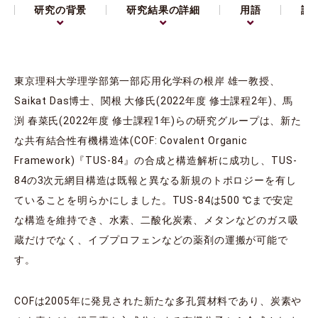
研究の背景
研究結果の詳細
用語
論
東京理科大学理学部第一部応用化学科の根岸 雄一教授、
Saikat Das博士、関根 大修氏(2022年度 修士課程2年)、馬
渕 春菜氏(2022年度 修士課程1年)らの研究グループは、新た
な共有結合性有機構造体(COF: Covalent Organic
Framework)『TUS-84』の合成と構造解析に成功し、TUS-
84の3次元網目構造は既報と異なる新規のトポロジーを有し
ていることを明らかにしました。TUS-84は500 ℃まで安定
な構造を維持でき、水素、二酸化炭素、メタンなどのガス吸
蔵だけでなく、イブプロフェンなどの薬剤の運搬が可能で
す。
COFは2005年に発見された新たな多孔質材料であり、炭素や