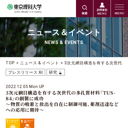
訪問者別
MENU
MENU
検索
ニュース＆イベント
NEWS & EVENTS
TOP
ニュース & イベント
3次元網目構造を有する次世代の
プレスリリース
研究
2022.12.05 Mon UP
3次元網目構造を有する次世代の多孔質材料『TUS-
84』の創製に成功
～物質の吸着と放出を自在に制御可能、薬剤送達など
への応用に期待～