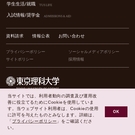
学⽣⽣活/就職
TUS LIFE
⼊試情報/奨学⾦
ADMISSIONS & AID
資料請求
情報公表
お問い合わせ
プライバシーポリシー
ソーシャルメディアポリシー
サイトポリシー
採用情報
当サイトでは、利用者動向の調査及び運用改
FOLLOW US !
善に役立てるためにCookieを使用していま
す。当ウェブサイト利用者は、Cookieの使用
OK
に許可を与えたものとみなします。詳細は、
「
プライバシーポリシー
」をご確認くださ
Copyright © Tokyo University of Science All Rights Reserved.
い。