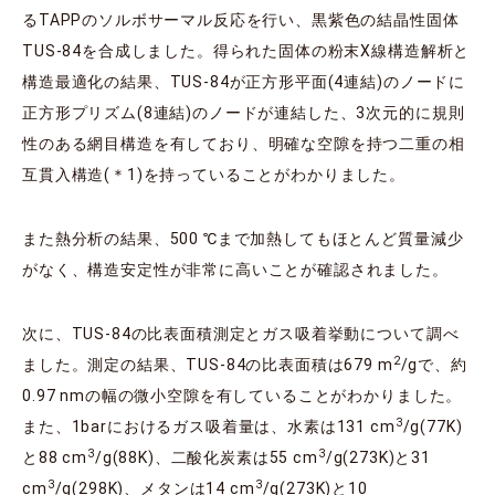
るTAPPのソルボサーマル反応を行い、黒紫色の結晶性固体
TUS-84を合成しました。得られた固体の粉末X線構造解析と
構造最適化の結果、TUS-84が正方形平面(4連結)のノードに
正方形プリズム(8連結)のノードが連結した、3次元的に規則
性のある網目構造を有しており、明確な空隙を持つ二重の相
互貫入構造(＊1)を持っていることがわかりました。
また熱分析の結果、500 ℃まで加熱してもほとんど質量減少
がなく、構造安定性が非常に高いことが確認されました。
次に、TUS-84の比表面積測定とガス吸着挙動について調べ
2
ました。測定の結果、TUS-84の比表面積は679 m
/gで、約
0.97 nmの幅の微小空隙を有していることがわかりました。
3
また、1barにおけるガス吸着量は、水素は131 cm
/g(77K)
3
3
と88 cm
/g(88K)、二酸化炭素は55 cm
/g(273K)と31
3
3
cm
/g(298K)、メタンは14 cm
/g(273K)と10